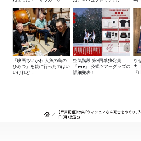
金」に変わる仕組み
決
『映画ちいかわ 人魚の島の
空気階段 第9回単独公演
な
ひみつ』を観に行ったのはい
『●●●』 公式ツアーグッズの
力
いけれど…
詳細発表！
『
ば
種
【音声配信】特集「ウィシュマさん死亡をめぐり、入
日（月）放送分