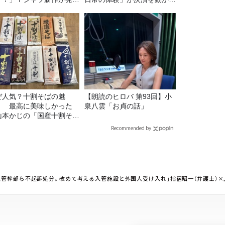
定！
理由
ぜ人気？十割そばの魅
【朗読のヒロバ 第93回】小
！ 最高に美味しかった
泉八雲「お貞の話」
山本かじの「国産十割そ
」』とは？【十割そば10
Recommended by
食べ比べ】
管幹部ら不起訴処分。改めて考える入管施設と外国人受け入れ」指宿昭一（弁護士）×上