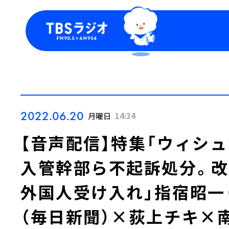
今日の番組表
トピッ
週間番組表
TBS
Podca
お知ら
2022.06.20
月曜日
14:34
【音声配信】特集「ウィシ
入管幹部ら不起訴処分。
外国人受け入れ」指宿昭一
（毎日新聞）×荻上チキ×南