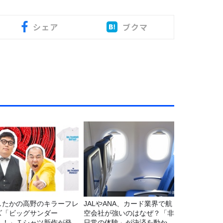
シェア
ブクマ
したかの高野のキラーフレ
JALやANA、カード業界で航
ズ「ビッグサンダー
空会社が強いのはなぜ？「非
！！」Ｔシャツ新作が発売
日常の体験」が決済を動かす