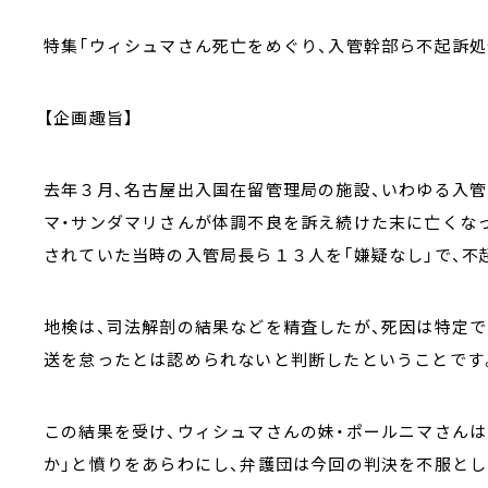
特集「ウィシュマさん死亡をめぐり、入管幹部ら不起訴処
【企画趣旨】
去年３月、名古屋出入国在留管理局の施設、いわゆる入
マ・サンダマリさんが体調不良を訴え続けた末に亡くなっ
されていた当時の入管局長ら１３人を「嫌疑なし」で、不
地検は、司法解剖の結果などを精査したが、死因は特定で
送を怠ったとは認められないと判断したということです
この結果を受け、ウィシュマさんの妹・ポールニマさんは
か」と憤りをあらわにし、弁護団は今回の判決を不服と