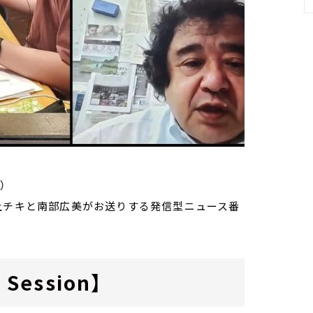
）
家・荻上チキと南部広美がお送りする発信型ニュース番
Session】