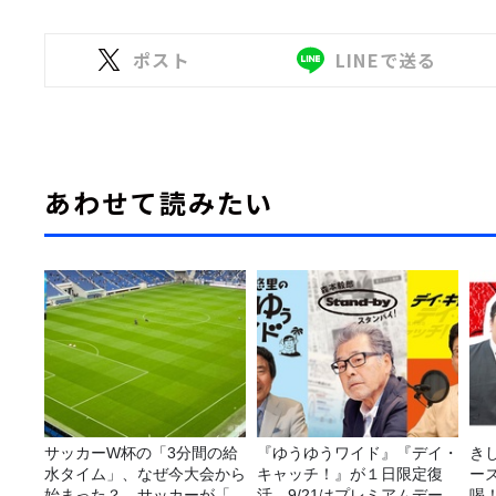
ポスト
LINEで送る
あわせて読みたい
サッカーW杯の「3分間の給
『ゆうゆうワイド』『デイ・
き
水タイム」、なぜ今大会から
キャッチ！』が１日限定復
ー
始まった？ サッカーが「お
活。9/21はプレミアムデー
喝