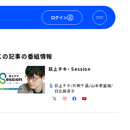
ログイン
この記事の番組情報
荻上チキ・ Session
荻上チキ/片桐千晶/山本恵里伽/
日比麻音子