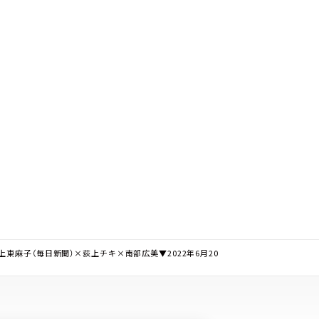
東麻子（毎日新聞）×荻上チキ×南部広美▼2022年6月20