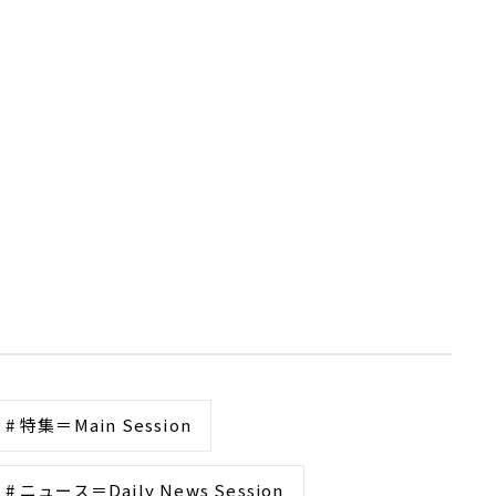
# 特集＝Main Session
# ニュース＝Daily News Session