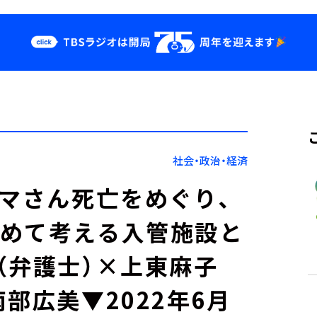
クス
イベント・グッ
ズ
st
YouTube
せ
会社情報
社会・政治・経済
ュマさん死亡をめぐり、
改めて考える入管施設と
（弁護士）×上東麻子
部広美▼2022年6月