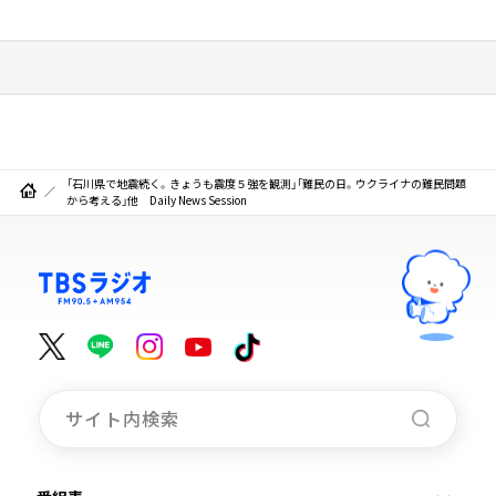
「石川県で地震続く。きょうも震度５強を観測」「難民の日。ウクライナの難民問題
から考える」他 Daily News Session