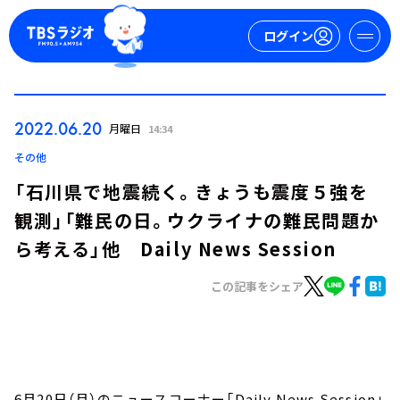
ログイン
マイページ
2022.06.20
月曜日
14:34
新規会員登録
ログイン
その他
「石川県で地震続く。きょうも震度５強を
観測」「難民の日。ウクライナの難民問題か
ら考える」他 Daily News Session
この記事をシェア
今日の番組表
週間番組表
トピックス
TBS Podcast
6月20日（月）のニュースコーナー「Daily News Session」