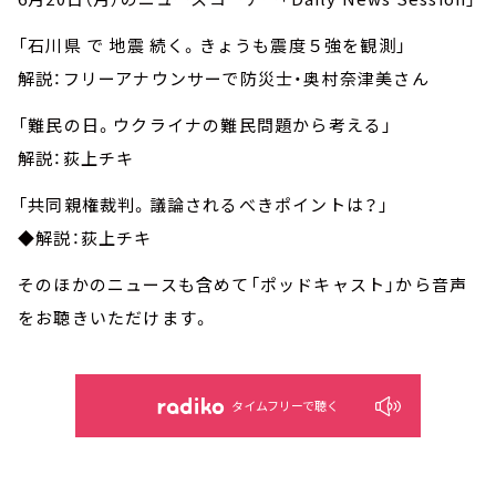
お知らせ
イベント・グッズ
「石川県 で 地震 続く。きょうも震度５強を観測」
YouTube
解説：フリーアナウンサーで防災士・奥村奈津美さん
会社情報
「難民の日。ウクライナの難民問題から考える」
解説：荻上チキ
「共同親権裁判。議論されるべきポイントは？」
◆解説：荻上チキ
そのほかのニュースも含めて「ポッドキャスト」から音声
をお聴きいただけます。
タイムフリーで聴く