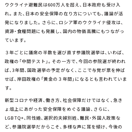
ウクライナ避難民は600万人を超え、日本政府も受け入
れ。また、日本の安全保障の在り方についても、議論が活
発になりました。さらに、ロシア軍のウクライナ侵攻は、
資源・食糧問題にも発展し、国内の物価高騰にもつながっ
ています。
３年ごとに議席の半数を選び直す参議院選挙は、いわば、
政権の「中間テスト」。その一方で、今回の参院選が終われ
ば、3年間、国政選挙の予定がなく、ここで与党が票を伸ば
せば、岸田政権の「黄金の３年間」になるとも言われていま
す。
新型コロナや経済、働き方、社会保障だけではなく、急き
ょ俎上にあがった安全保障をめぐる議論、さらに、
LGBTQ+、同性婚、選択的夫婦別姓、難民・外国人政策な
ど、参議院選挙だからこそ、多様な声に耳を傾け、今後の