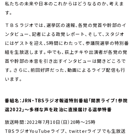
私たちの未来や日本のこれからはどうなるのか、考えま
す。
ＴＢＳラジオでは、選挙区の速報、各党の党首や幹部のイ
ンタビュー、記者による政党レポート、そして、スタジオ
にはゲストを迎え、5時間にわたって、参議院選挙の特別番
組を生放送します。中でも、荻上チキや出演者が各党の党
首や幹部の本音を引き出すインタビューは聞きどころで
す。さらに、前回好評だった、動画によるライブ配信も行
います。
番組名：JRN・TBSラジオ報道特別番組「開票ライブ！参院
選2022」～多様な声を政治に直接届ける選挙特番
放送時間：2022年7月10日（日）20時～25時
TBSラジオYouTubeライブ、 twitterライブでも生放送