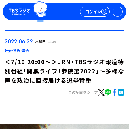
ログイン
マイページ
2022.06.22
水曜日
14:34
新規会員登録
ログイン
社会・政治・経済
＜7/10 20:00～＞JRN・TBSラジオ報道特
別番組「開票ライブ！参院選2022」～多様な
声を政治に直接届ける選挙特番
この記事をシェア
今日の番組表
週間番組表
トピックス
TBS Podcast