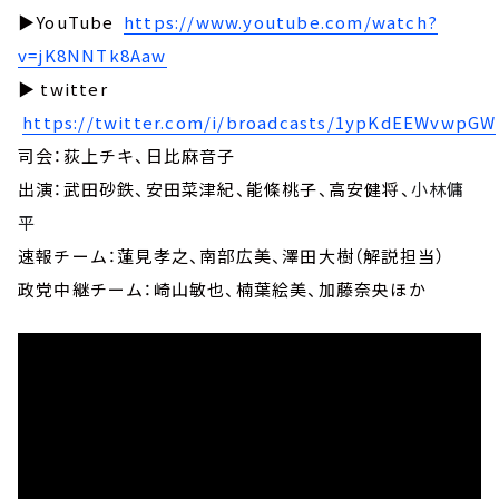
▶YouTube
https://www.youtube.com/watch?
v=jK8NNTk8Aaw
▶ twitter
https://twitter.com/i/broadcasts/1ypKdEEWvwpGW
司会：荻上チキ、日比麻音子
出演：武田砂鉄、安田菜津紀、能條桃子、高安健将、
小林傭
平
速報チーム：蓮見孝之、南部広美、澤田大樹（解説担当）
政党中継チーム：崎山敏也、楠葉絵美、加藤奈央ほか