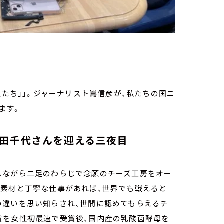
人たち」」。ジャーナリスト嶌信彦が、私たちの国ニ
ます。
柴田千代さんを迎える三夜目
しながら二足のわらじで念願のチーズ工房をオー
い素材と丁寧な仕事があれば、世界でも戦えると
の違いを思い知らされ、世間に認めてもらえるチ
賞を女性初最速で受賞後、国内産の乳酸菌酵母を