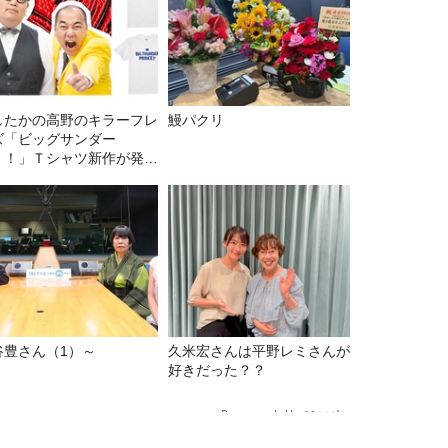
したかの高野のキラーフレ
鰻パクリ
ズ「ビッグサンダー
！！」Ｔシャツ新作が発売
定！
谷豊さん（1）～
久米宏さんは平野レミさんが
好きだった？？
Recommended by