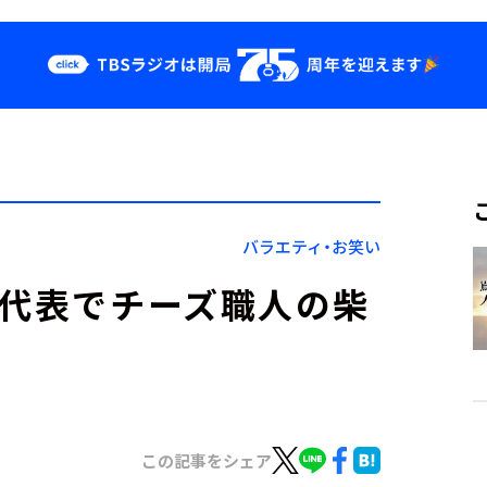
クス
イベント・グッ
ズ
st
YouTube
せ
会社情報
バラエティ・お笑い
の代表でチーズ職人の柴
目
この記事をシェア