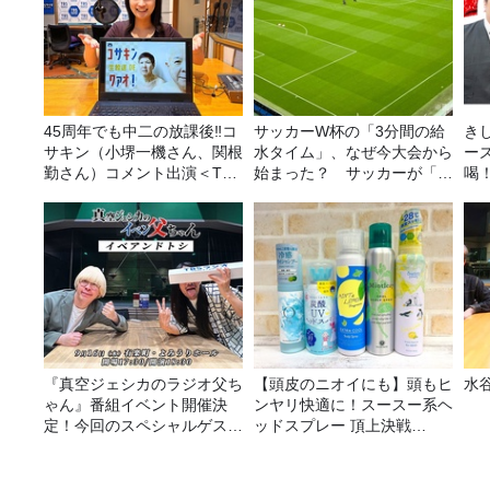
45周年でも中二の放課後‼コ
サッカーW杯の「3分間の給
き
サキン（小堺一機さん、関根
水タイム」、なぜ今大会から
ー
勤さん）コメント出演＜TBS
始まった？ サッカーが「お
喝
ラジオ番組審議会からのご報
金」に変わる仕組み
決
告＞
『真空ジェシカのラジオ父ち
【頭皮のニオイにも】頭もヒ
水
ゃん』番組イベント開催決
ンヤリ快適に！スースー系ヘ
定！今回のスペシャルゲスト
ッドスプレー 頂上決戦
は、タカアンドトシ！
2026！