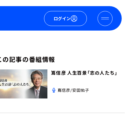
ログイン
この記事の番組情報
嶌信彦 人生百景「志の人たち」
嶌信彦/安田佑子