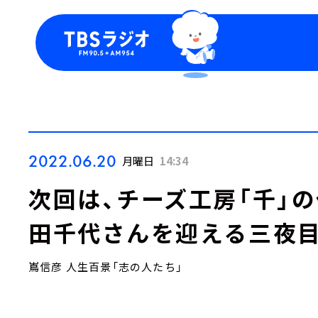
今日の番組表
トピッ
週間番組表
TBS
Podca
お知ら
2022.06.20
月曜日
14:34
次回は、チーズ工房「千」
田千代さんを迎える三夜
嶌信彦 人生百景「志の人たち」