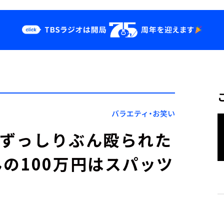
クス
イベント・グッ
ズ
st
YouTube
せ
会社情報
バラエティ・お笑い
がずっしりぶん殴られた
の100万円はスパッツ