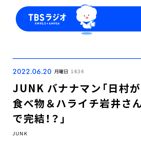
今日の番組表
トピッ
週間番組表
TBS
Podca
お知ら
2022.06.20
月曜日
14:34
JUNK バナナマン「日村
食べ物＆ハライチ岩井さん
で完結！？」
JUNK