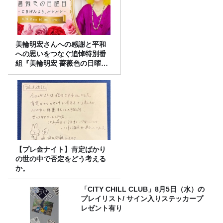
美輪明宏さんへの感謝と平和
への思いをつなぐ追悼特別番
組『美輪明宏 薔薇色の日曜日
～ごきげんよう、ルンルン
～』8/9（日）16時放送
【プレ金ナイト】肯定ばかり
の世の中で否定をどう考える
か。
「CITY CHILL CLUB」8月5日（水）の
プレイリスト/ サイン入りステッカープ
レゼント有り