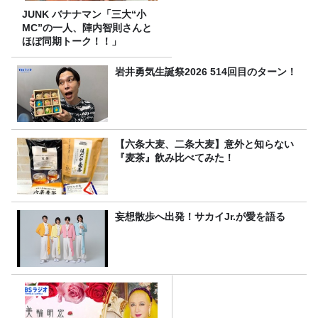
JUNK バナナマン「三大“小
MC”の一人、陣内智則さんと
ほぼ同期トーク！！」
岩井勇気生誕祭2026 514回目のターン！
【六条大麦、二条大麦】意外と知らない
『麦茶』飲み比べてみた！
妄想散歩へ出発！サカイJr.が愛を語る