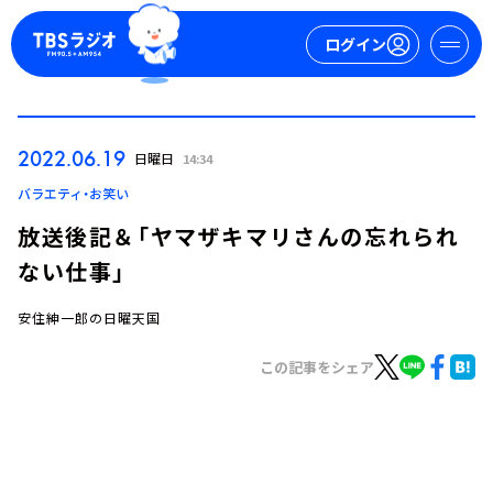
ログイン
マイページ
2022.06.19
日曜日
14:34
新規会員登録
ログイン
バラエティ・お笑い
放送後記＆「ヤマザキマリさんの忘れられ
ない仕事」
安住紳一郎の日曜天国
この記事をシェア
今日の番組表
週間番組表
トピックス
TBS Podcast