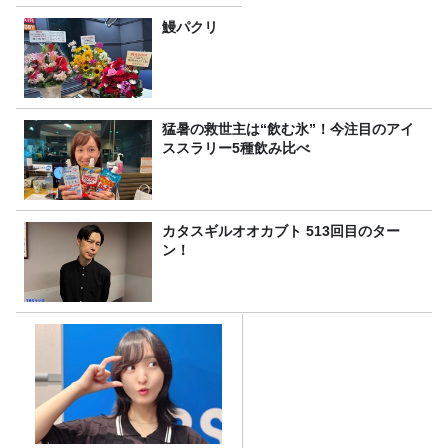
みた！
鰻パクリ
猛暑の救世主は“飲む氷”！今注目のアイ
ススラリー5種飲み比べ
カタスギルオオカブト 513回目のター
ン！