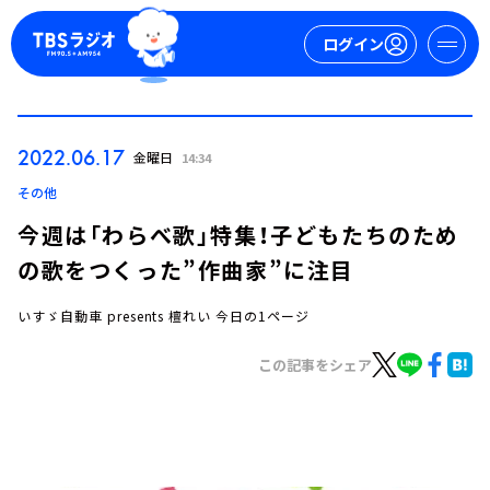
ログイン
マイページ
2022.06.17
金曜日
14:34
新規会員登録
ログイン
その他
今週は「わらべ歌」特集！子どもたちのため
の歌をつくった”作曲家”に注目
いすゞ自動車 presents 檀れい 今日の1ページ
この記事をシェア
今日の番組表
週間番組表
トピックス
TBS Podcast