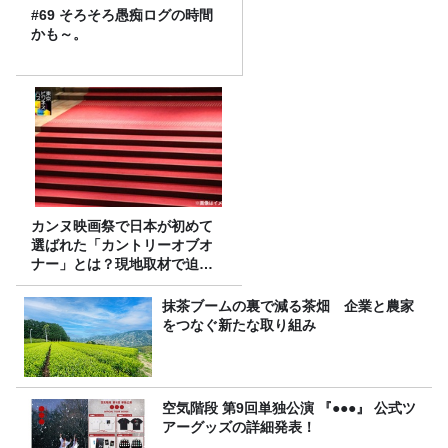
#69 そろそろ愚痴ログの時間
かも～。
カンヌ映画祭で日本が初めて
選ばれた「カントリーオブオ
ナー」とは？現地取材で迫る
選出の意味
抹茶ブームの裏で減る茶畑 企業と農家
をつなぐ新たな取り組み
空気階段 第9回単独公演 『●●●』 公式ツ
アーグッズの詳細発表！