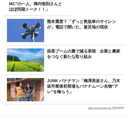
MC”の一人、陣内智則さんと
ほぼ同期トーク！！」
熊本震度７「ずっと救急車のサイレン
が」電話で聞いた、被災地の現状
抹茶ブームの裏で減る茶畑 企業と農家
をつなぐ新たな取り組み
JUNK バナナマン「梅澤美波さん、乃木
坂卒業後初登場もバナナムーン名物“ア
レ”を喰らう」
Recommended by