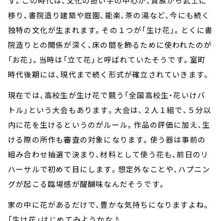
す。この時代は、文化の担い手の中心が、貴族から武士に
移り、書院造り建築や庭園、能楽、茶の湯など、今にも続く
独特の文化が生まれます。その１つが「生け花」。とくに書
院造りとの関係が深く、床の間を飾るために使われたのが
「お花」。当時は「立て花」と呼ばれていたそうです。室町
時代後期には、現代まで続く形式が確立されていきます。
現在では、高校生が生け花で競う「全国高校生・花いけバ
トル」という大会もあります。大会は、２人１組で、５分以
内に花を生けるというのがルール。作品の評価に加え、生
ける際の所作も審査の対象になります。使う器は事前の
組み合わせ抽選で決まり、材料として使う花も、前日のリ
ハーサルで初めて目にします。想定外なことや、ハプニン
グが起こる臨場感が醍醐味なんだそうです。
家の中に花があるだけで、豊かな気持ちになりますよね。
「生け花」はじめてみようかな♪