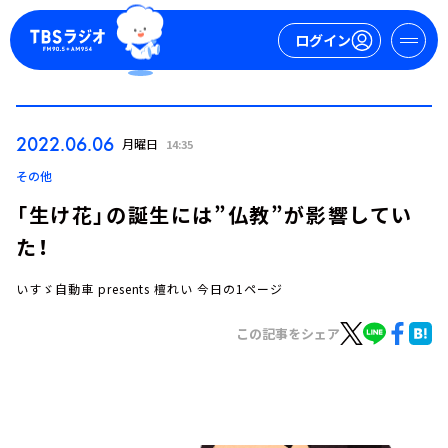
ログイン
マイページ
2022.06.06
月曜日
14:35
新規会員登録
ログイン
その他
「生け花」の誕生には”仏教”が影響してい
た！
いすゞ自動車 presents 檀れい 今日の1ページ
この記事をシェア
今日の番組表
週間番組表
トピックス
TBS Podcast