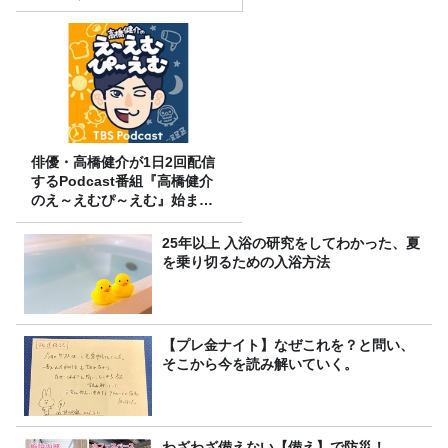
金」に変わる仕組み
俳優・高橋健介が1日2回配信
するPodcast番組『高橋健介
のえ～えむぴ～えむ』始まり
ます
25年以上 入浴の研究をしてわかった、夏
を乗り切るための入浴方法
【プレ金ナイト】なぜこれを？と問い、
そこから今を読み解いていく。
わざわざ備えない【備え】で防災！