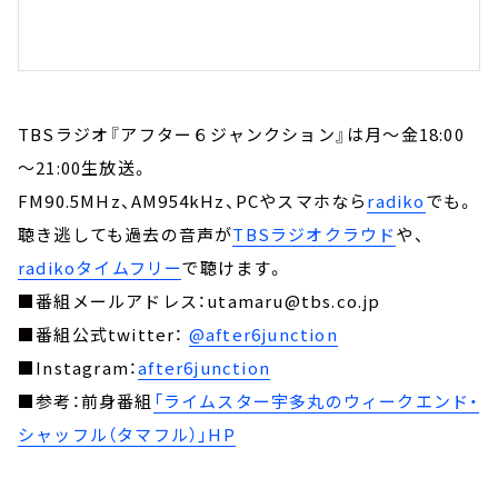
TBSラジオ『アフター６ジャンクション』は月～金18:00
～21:00生放送。
FM90.5MHz、AM954kHz、PCやスマホなら
radiko
でも。
聴き逃しても過去の音声が
TBSラジオクラウド
や、
radikoタイムフリー
で聴けます。
■番組メールアドレス：utamaru@tbs.co.jp
■番組公式twitter：
@after6junction
■Instagram：
after6junction
■参考：前身番組
「ライムスター宇多丸のウィークエンド・
シャッフル（タマフル）」HP