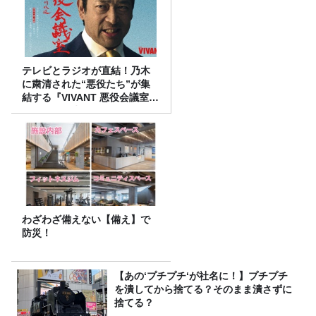
テレビとラジオが直結！乃木
に粛清された“悪役たち”が集
結する『VIVANT 悪役会議室』
7/26(日)23時スタート！
わざわざ備えない【備え】で
防災！
【あの‘プチプチ‘が社名に！】プチプチ
を潰してから捨てる？そのまま潰さずに
捨てる？