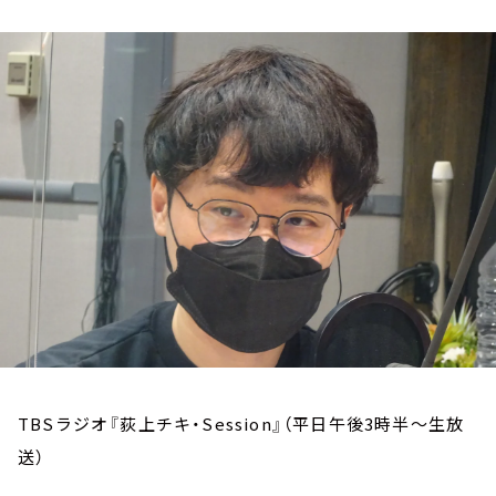
お知らせ
イベント・グッズ
YouTube
会社情報
TBSラジオ『荻上チキ・Session』（平日午後3時半～生放
送）