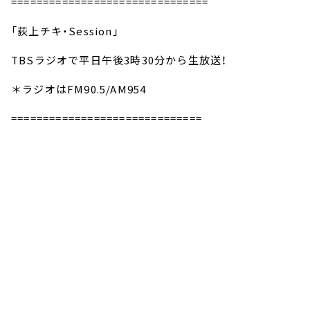
===============================
「荻上チキ・Session」
TBSラジオで平日午後3時30分から生放送！
＊ラジオはFM90.5/AM954
==============================