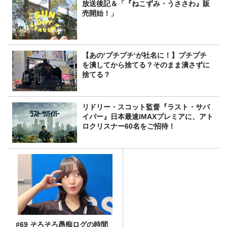
放送後記＆「『ねこずみ・うささわ』販
売開始！」
【あの‘プチプチ‘が社名に！】プチプチ
を潰してから捨てる？そのまま潰さずに
捨てる？
リドリー・スコット監督『ラスト・サバ
イバー』日本最速IMAXプレミアに、アト
ロクリスナー60名をご招待！
#69 そろそろ愚痴ログの時間