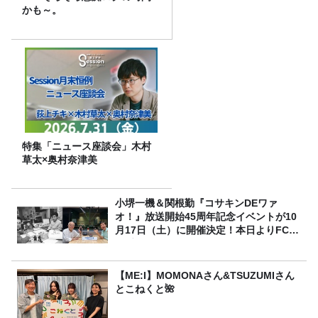
かも～。
特集「ニュース座談会」木村
草太×奥村奈津美
小堺一機＆関根勤『コサキンDEワァ
オ！』放送開始45周年記念イベントが10
月17日（土）に開催決定！本日よりFC先
行受付スタート！
【ME:I】MOMONAさん&TSUZUMIさん
とこねくと🌺