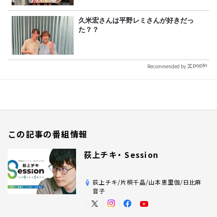
久米宏さんは平野レミさんが好きだっ
た？？
Recommended by
この記事の番組情報
荻上チキ・ Session
荻上チキ/片桐千晶/山本恵里伽/日比麻
音子