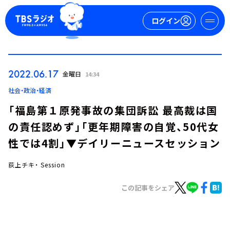
ログイン
マイページ
2022.06.17
金曜日
14:34
新規会員登録
ログイン
社会・政治・経済
「福島第１原発事故の集団訴訟 最高裁は国
の責任認めず」「更年期障害の自覚、50代女
性では4割」▼デイリーニュースセッション
荻上チキ・ Session
今日の番組表
この記事をシェア
週間番組表
トピックス
TBS Podcast