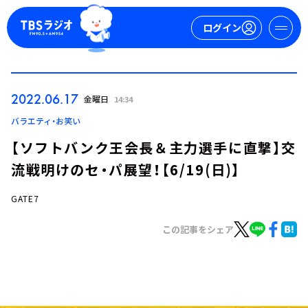
ログイン
マイページ
2022.06.17
金曜日
14:34
新規会員登録
ログイン
バラエティ・お笑い
【ソフトバンク王会長＆主力選手に直撃】交
流戦明けのセ・パ展望！【6/19(日)】
GATE7
この記事をシェア
今日の番組表
週間番組表
トピックス
TBS Podcast