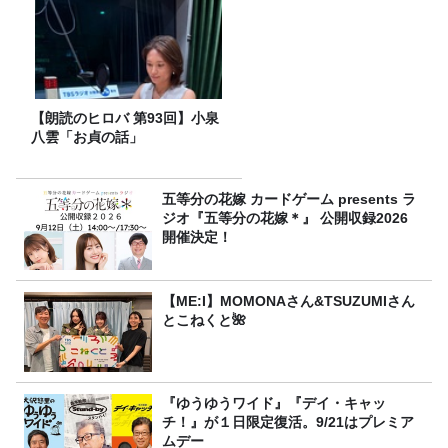
【朗読のヒロバ 第93回】小泉
八雲「お貞の話」
五等分の花嫁 カードゲーム presents ラ
ジオ『五等分の花嫁＊』 公開収録2026
開催決定！
【ME:I】MOMONAさん&TSUZUMIさん
とこねくと🌺
『ゆうゆうワイド』『デイ・キャッ
チ！』が１日限定復活。9/21はプレミア
ムデー