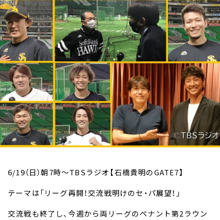
お知らせ
イベント・グッズ
YouTube
会社情報
6/19（日）朝7時～TBSラジオ【石橋貴明のGATE7】
テーマは「リーグ再開！交流戦明けのセ・パ展望！」
交流戦も終了し、今週から両リーグのペナント第2ラウン