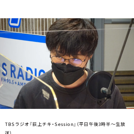
お知らせ
イベント・グッズ
YouTube
会社情報
TBSラジオ『荻上チキ・Session』（平日午後3時半～生放
送）