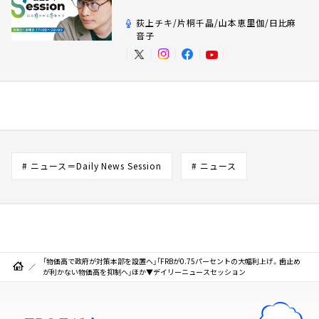
荻上チキ/片桐千晶/山本恵里伽/日比麻
音子
# ニュース＝Daily News Session
# ニュース
「物価高で政府が対策本部を設置へ」「FRBが0.75パーセントの大幅利上げ。歯止め
が利かない物価高を抑制へ」ほか▼デイリーニュースセッション