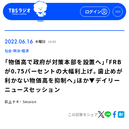
ログイン
マイページ
2022.06.16
木曜日
14:34
新規会員登録
ログイン
社会・政治・経済
「物価高で政府が対策本部を設置へ」「FRB
が0.75パーセントの大幅利上げ。歯止めが
利かない物価高を抑制へ」ほか▼デイリー
ニュースセッション
荻上チキ・ Session
今日の番組表
週間番組表
この記事をシェア
トピックス
TBS Podcast