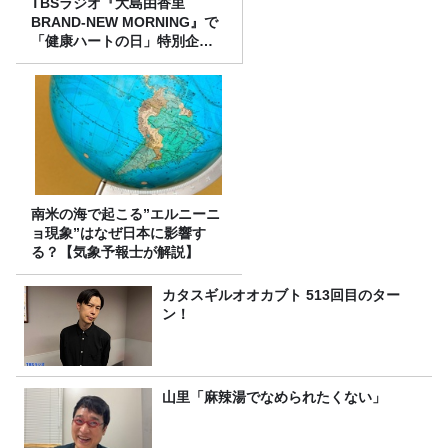
TBSラジオ『大島由香里
BRAND-NEW MORNING』で
「健康ハートの日」特別企画
を8/10（月）に放送
南米の海で起こる”エルニーニ
ョ現象”はなぜ日本に影響す
る？【気象予報士が解説】
カタスギルオオカブト 513回目のター
ン！
山里「麻辣湯でなめられたくない」