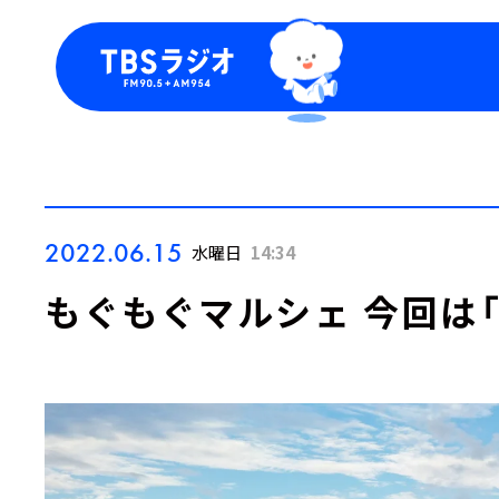
今日の番組表
トピッ
週間番組表
TBS
Podca
お知ら
2022.06.15
水曜日
14:34
もぐもぐマルシェ 今回は「 