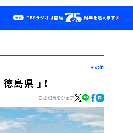
クス
イベント・グッ
ズ
st
YouTube
せ
会社情報
その他
徳島県 」！
この記事をシェア