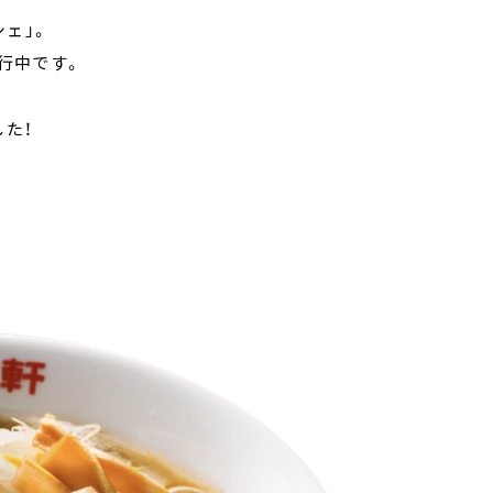
ェ」。
行中です。
した！