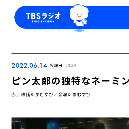
今日の番組表
トピッ
週間番組表
TBS
Podca
お知ら
2022.06.14
火曜日
14:34
ピン太郎の独特なネーミン
赤江珠緒たまむすび／金曜たまむすび