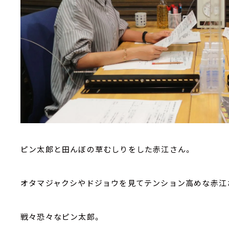
ピン太郎と田んぼの草むしりをした赤江さん。
オタマジャクシやドジョウを見てテンション高めな赤江
戦々恐々なピン太郎。