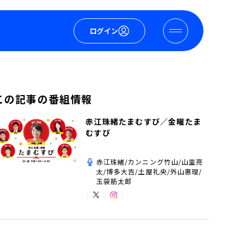
ログイン
この記事の番組情報
赤江珠緒たまむすび／金曜たま
むすび
赤江珠緒/カンニング竹山/山里亮
太/博多大吉/土屋礼央/外山惠理/
玉袋筋太郎