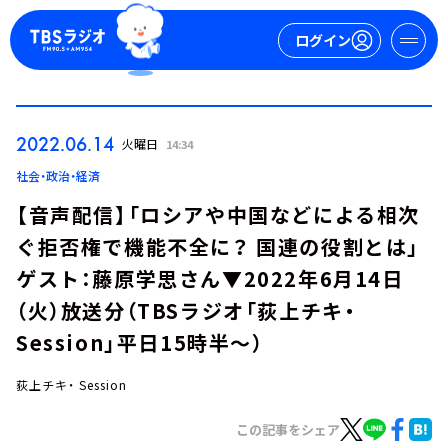
ログイン
マイページ
2022.06.14
火曜日
14:34
新規会員登録
ログイン
社会・政治・経済
【音声配信】「ロシアや中国などによる相次
ぐ拒否権で機能不全に？ 国連の役割とは」
ゲスト：藤原学思さん▼2022年6月14日
（火）放送分（TBSラジオ「荻上チキ・
Session」平日15時半～）
今日の番組表
週間番組表
荻上チキ・ Session
トピックス
この記事をシェア
TBS Podcast