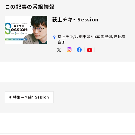
この記事の番組情報
荻上チキ・ Session
荻上チキ/片桐千晶/山本恵里伽/日比麻
音子
# 特集＝Main Session