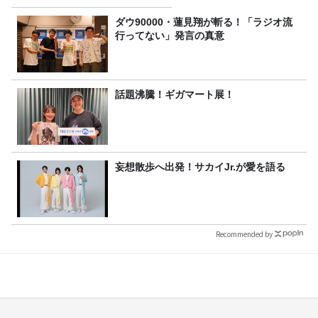
ダウ90000・蓮見翔が斬る！「ラジオ流
行ってない」発言の真意
話題沸騰！ギガマート展！
妄想散歩へ出発！サカイJr.が愛を語る
Recommended by