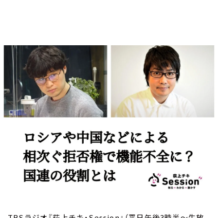
お知らせ
イベント・グッズ
YouTube
会社情報
TBSラジオ『荻上チキ・Session』（平日午後3時半～生放