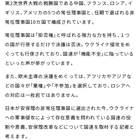
第2次世界大戦の戦勝国である中国、フランス、ロシア、イ
ギリス、アメリカの5つの常任理事国と、任期で選ばれる非
常任理事国10カ国で構成されています。
常任理事国は「拒否権」と呼ばれる強力な力を持ち、１つ
の国が行使するだけで決議は否決。ウクライナ侵攻をめ
ぐっても行使されており、国連が「機能不全」に陥っている
といった声が挙がっています。
また、欧米主導の決議をめぐっては、アフリカやアジアな
どの国々が「棄権」や「不参加」を選択しており、ロシアへ
の対応は一枚岩ではありません。
日本が安保理の非常任理事国に選出された今、ウクライナ
への軍事侵攻によって存在意義を問われている国連の役
割や意義、安保理改革などについて国連を取材する記者と
考えます。