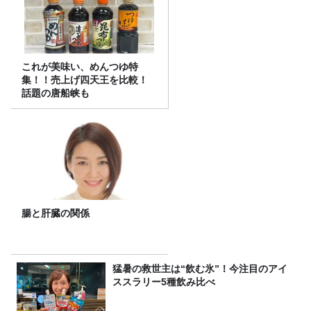
これが美味い、めんつゆ特
集！！売上げ四天王を比較！
話題の唐船峡も
腸と肝臓の関係
猛暑の救世主は“飲む氷”！今注目のアイ
ススラリー5種飲み比べ