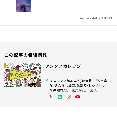
Recommended by
この記事の番組情報
アシタノカレッジ
キニマンス塚本ニキ/能條桃子/大空幸
星/みたらし加奈/黒部睦/わっきゃい/
永井陽右/五十嵐美樹/五十嵐大