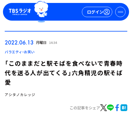
ログイン
マイページ
2022.06.13
月曜日
14:34
新規会員登録
ログイン
バラエティ・お笑い
「このままだと駅そばを食べないで青春時
代を送る人が出てくる」六角精児の駅そば
愛
アシタノカレッジ
今日の番組表
この記事をシェア
週間番組表
トピックス
TBS Podcast