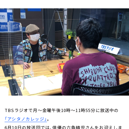
お知らせ
イベント・グッズ
YouTube
会社情報
TBSラジオで月～金曜午後10時～11時55分に放送中の
「アシタノカレッジ」
。
6月10日の放送回では、俳優の六角精児さんをお迎えしま