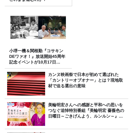
小堺一機＆関根勤『コサキン
DEワァオ！』放送開始45周年
記念イベントが10月17日
（土）に開催決定！本日より
FC先行受付スタート！
カンヌ映画祭で日本が初めて選ばれた
「カントリーオブオナー」とは？現地取
材で迫る選出の意味
美輪明宏さんへの感謝と平和への思いを
つなぐ追悼特別番組『美輪明宏 薔薇色の
日曜日～ごきげんよう、ルンルン～』
8/9（日）16時放送