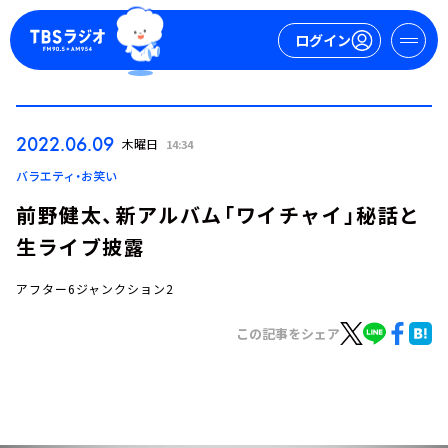
ログイン
マイページ
2022.06.09
木曜日
14:34
新規会員登録
ログイン
バラエティ・お笑い
前野健太、新アルバム「ワイチャイ」秘話と
生ライブ披露
アフター6ジャンクション2
この記事をシェア
今日の番組表
週間番組表
トピックス
TBS Podcast