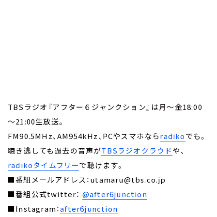
TBSラジオ『アフター６ジャンクション』は月～金18:00
～21:00生放送。
FM90.5MHz、AM954kHz、PCやスマホなら
radiko
でも。
聴き逃しても過去の音声が
TBSラジオクラウド
や、
radikoタイムフリー
で聴けます。
■番組メールアドレス：utamaru@tbs.co.jp
■番組公式twitter：
@after6junction
■Instagram：
after6junction