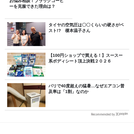
お悩み相談！ブラックコーヒ
ーを克服できた理由は？
タイヤの空気圧は〇〇くらいの硬さがベ
スト!? 榎本温子さん
【100円ショップで買える！】スースー
系ボディシート頂上決戦２０２６
パリで40度超えの猛暑…なぜエアコン普
及率は「1割」なのか
Recommended by