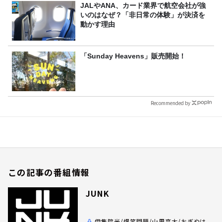
JALやANA、カード業界で航空会社が強
いのはなぜ？「非日常の体験」が決済を
動かす理由
「Sunday Heavens」販売開始！
Recommended by
この記事の番組情報
JUNK
伊集院光/爆笑問題/山里亮太/おぎやは