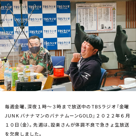
お知らせ
イベント・グッズ
YouTube
会社情報
毎週金曜、深夜１時～３時まで放送中のTBSラジオ『金曜
JUNK バナナマンのバナナムーンGOLD』２０２２年６月
１０日（金）。先週は、設楽さんが体調不良で急きょ生放送
を欠席しました。