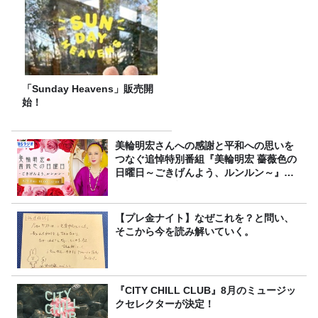
「Sunday Heavens」販売開
始！
美輪明宏さんへの感謝と平和への思いを
つなぐ追悼特別番組『美輪明宏 薔薇色の
日曜日～ごきげんよう、ルンルン～』
8/9（日）16時放送
【プレ金ナイト】なぜこれを？と問い、
そこから今を読み解いていく。
『CITY CHILL CLUB』8月のミュージッ
クセレクターが決定！