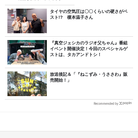
ンズフィジークの魅力！！
タイヤの空気圧は〇〇くらいの硬さがベ
スト!? 榎本温子さん
『真空ジェシカのラジオ父ちゃん』番組
イベント開催決定！今回のスペシャルゲ
ストは、タカアンドトシ！
放送後記＆「『ねこずみ・うささわ』販
売開始！」
Recommended by