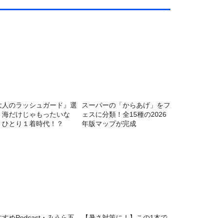
大人のラッシュガード』選
スーパーの「からあげ」をフ
！海だけじゃもったいな
ェスに分類！全15種の2026
！ひとり１着時代！？
年版マップが完成
すめPodcast・みうら五
【暑さ対策に！】この1本で