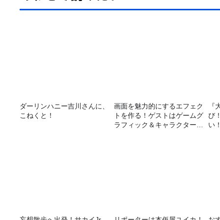
ダーリンハニー吉川さんに、
画面を魅力的にするエフェク
『
こねくと！
トを作る！ゲストはゲームグ
び
ラフィック＆キャラクター専
い
攻の遠藤里桜さん！
妄想散歩へ出発！サカイJr.
リポーターは本仮屋ユイカ！
おす