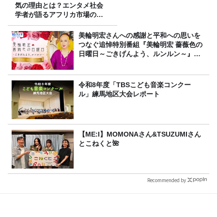
気の理由とは？エンタメ社会
学者が語るアフリカ市場のリ
アル
美輪明宏さんへの感謝と平和への思いを
つなぐ追悼特別番組『美輪明宏 薔薇色の
日曜日～ごきげんよう、ルンルン～』
8/9（日）16時放送
令和8年度「TBSこども音楽コンクー
ル」練馬地区大会レポート
【ME:I】MOMONAさん&TSUZUMIさん
とこねくと🌺
Recommended by