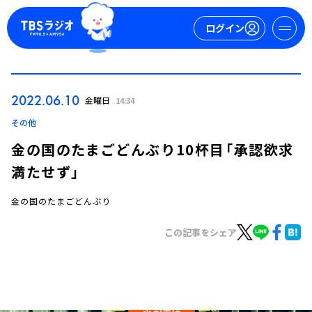
ログイン
マイページ
2022.06.10
金曜日
14:34
新規会員登録
ログイン
その他
金の国のたまごどんぶり10杯目「承認欲求
満たせず」
金の国のたまごどんぶり
この記事をシェア
今日の番組表
週間番組表
トピックス
TBS Podcast