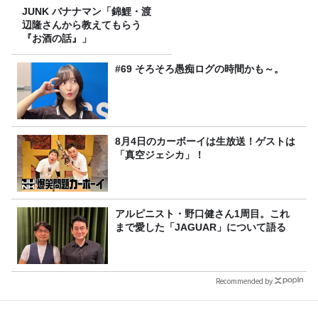
JUNK バナナマン「錦鯉・渡
辺隆さんから教えてもらう
『お酒の話』」
#69 そろそろ愚痴ログの時間かも～。
8月4日のカーボーイは生放送！ゲストは
「真空ジェシカ」！
アルピニスト・野口健さん1周目。これ
まで愛した「JAGUAR」について語る
Recommended by