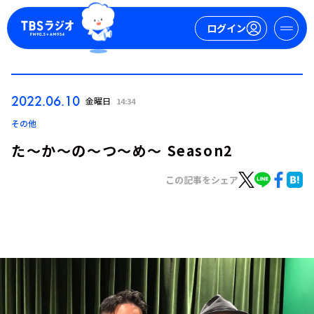
ログイン
マイページ
2022.06.10
金曜日
14:34
新規会員登録
ログイン
その他
た～か～の～つ～め～ Season2
この記事をシェア
今日の番組表
週間番組表
トピックス
TBS Podcast