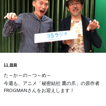
お知らせ
イベント・グッズ
YouTube
会社情報
11 回目
た～か～の～つ～め～
今週も、
アニメ「秘密結社 鷹の爪」の原作者
FROGMANさんをお迎えします！