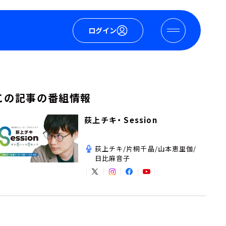
ログイン
この記事の番組情報
荻上チキ・ Session
荻上チキ/片桐千晶/山本恵里伽/
日比麻音子