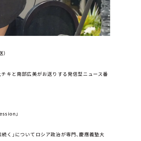
送）
家・荻上チキと南部広美がお送りする発信型ニュース番
ssion」
態続く」についてロシア政治が専門、慶應義塾大