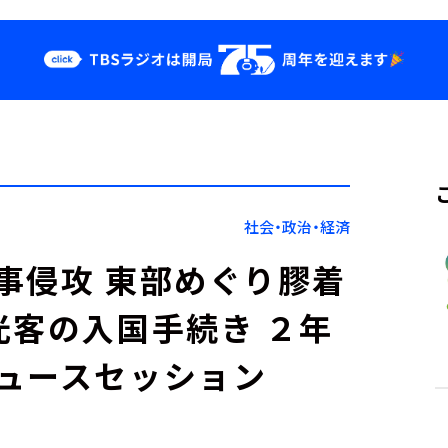
クス
イベント・グッ
ズ
st
YouTube
せ
会社情報
社会・政治・経済
事侵攻 東部めぐり膠着
光客の入国手続き ２年
ュースセッション