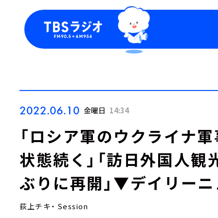
今日の番組表
トピッ
週間番組表
TBS
Podca
お知ら
2022.06.10
金曜日
14:34
「ロシア軍のウクライナ軍
状態続く」「訪日外国人観
ぶりに再開」▼デイリーニ
荻上チキ・ Session