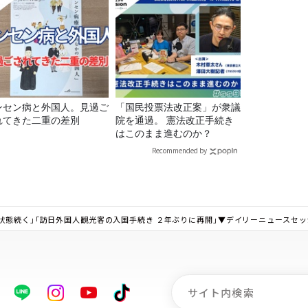
ンセン病と外国人。見過ご
「国民投票法改正案」が衆議
れてきた二重の差別
院を通過。 憲法改正手続き
はこのまま進むのか？
Recommended by
状態続く」「訪日外国人観光客の入国手続き ２年ぶりに再開」▼デイリーニュースセ