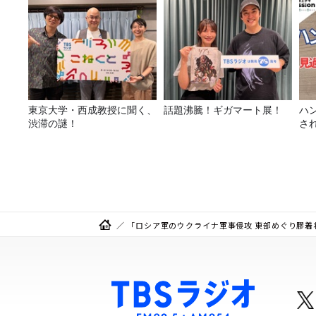
東京大学・西成教授に聞く、
話題沸騰！ギガマート展！
ハ
渋滞の謎！
さ
「ロシア軍のウクライナ軍事侵攻 東部めぐり膠着