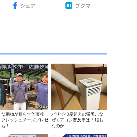
シェア
ブクマ
々な動物が暮らす佐藤牧
パリで40度超えの猛暑…な
！フレッシュチーズプレゼ
ぜエアコン普及率は「1割」
トも！
なのか