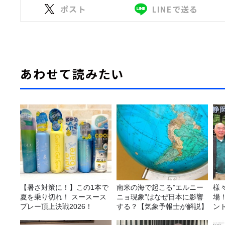
ポスト
LINEで送る
あわせて読みたい
【暑さ対策に！】この1本で
南米の海で起こる”エルニー
様
夏を乗り切れ！ スースース
ニョ現象”はなぜ日本に影響
場
プレー頂上決戦2026！
する？【気象予報士が解説】
ン