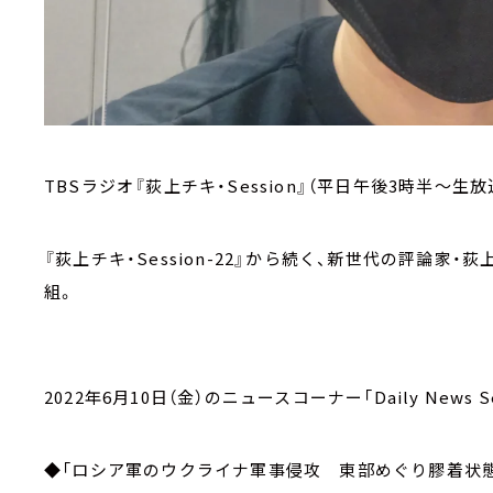
TBSラジオ『荻上チキ・Session』（平日午後3時半～生放
『荻上チキ・Session-22』から続く、新世代の評論
組。
2022年6月10日（金）のニュースコーナー「Daily News Se
◆「ロシア軍のウクライナ軍事侵攻 東部めぐり膠着状