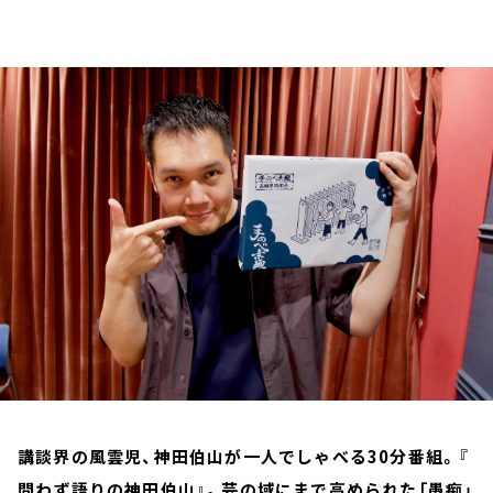
お知らせ
イベント・グッズ
YouTube
会社情報
講談界の風雲児、神田伯山が一人でしゃべる30分番組。『
問わず語りの神田伯山』。芸の域にまで高められた「愚痴」