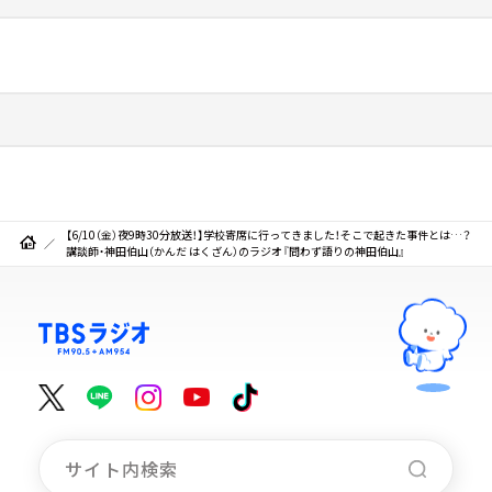
【6/10（金）夜9時30分放送！】学校寄席に行ってきました！そこで起きた事件とは…？
講談師・神田伯山（かんだ はくざん）のラジオ『問わず語りの神田伯山』