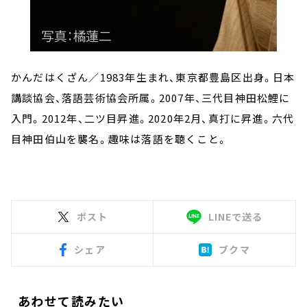
かんだはくざん／1983年生まれ、東京都豊島区出身。日本
講談協会、落語芸術協会所属。2007年、三代目神田松鯉に
入門。2012年、二ツ目昇進。2020年2月、真打に昇進。六代
目神田伯山を襲名。趣味は落語を聴くこと。
ポスト
LINEで送る
シェア
ブクマ
あわせて読みたい