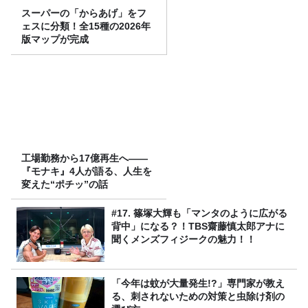
スーパーの「からあげ」をフ
ェスに分類！全15種の2026年
版マップが完成
工場勤務から17億再生へ——
『モナキ』4人が語る、人生を
変えた“ポチッ”の話
#17. 篠塚大輝も「マンタのように広がる
背中」になる？！TBS齋藤慎太郎アナに
聞くメンズフィジークの魅力！！
「今年は蚊が大量発生!?」専門家が教え
る、刺されないための対策と虫除け剤の