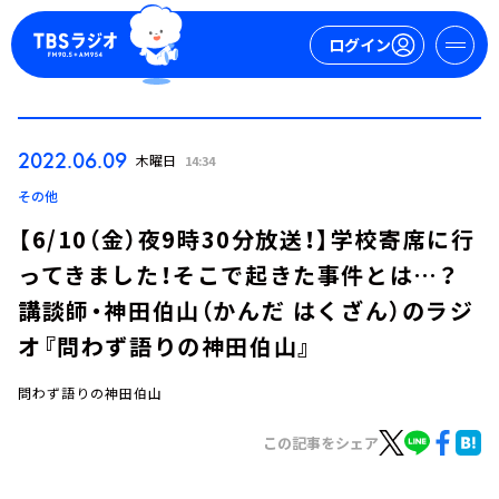
ログイン
マイページ
2022.06.09
木曜日
14:34
新規会員登録
ログイン
その他
【6/10（金）夜9時30分放送！】学校寄席に行
ってきました！そこで起きた事件とは…？
講談師・神田伯山（かんだ はくざん）のラジ
オ『問わず語りの神田伯山』
問わず語りの神田伯山
今日の番組表
週間番組表
この記事をシェア
トピックス
TBS Podcast