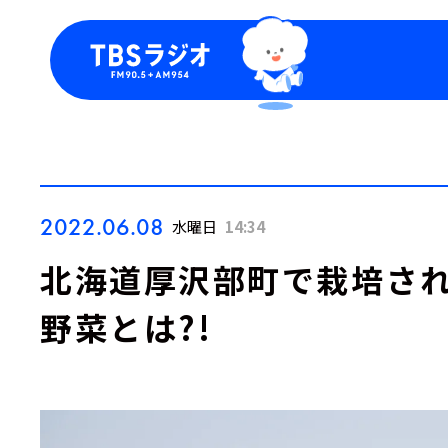
今日の番組表
トピッ
週間番組表
TBS
Podca
お知ら
2022.06.08
水曜日
14:34
北海道厚沢部町で栽培さ
野菜とは?!