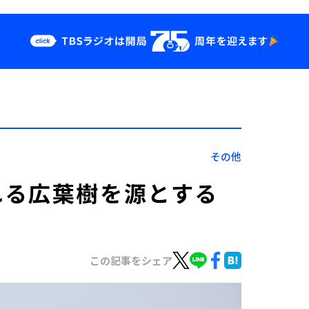
クス
イベント・グッ
ズ
st
YouTube
せ
会社情報
その他
れる広葉樹を源とする
この記事をシェア