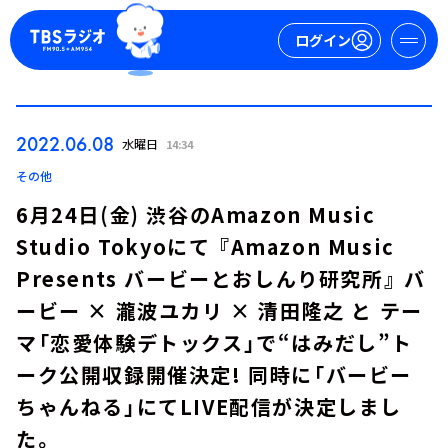
ログイン
マイページ
2022.06.08
水曜日
14:34
新規会員登録
ログイン
その他
6月24日(金) 渋谷のAmazon Music
Studio Tokyoにて 『Amazon Music
Presents バービーとおしんり研究所』 バ
ービー × 瀧波ユカリ × 清田隆之 と テー
マ「恋愛体験デトックス」で“はみだし”ト
今日の番組表
ーク公開収録開催決定! 同時に「バービー
週間番組表
ちゃんねる」にてLIVE配信が決定しまし
トピックス
TBS Podcast
た。