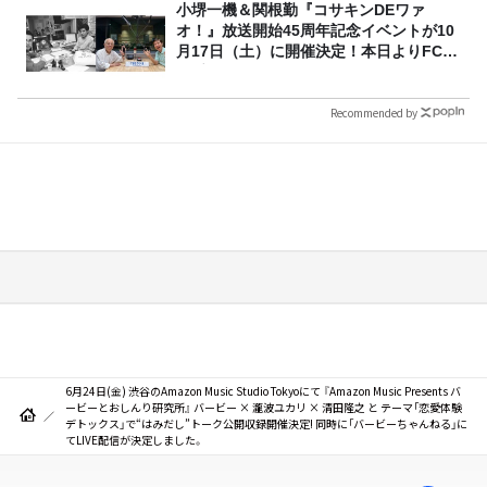
小堺一機＆関根勤『コサキンDEワァ
オ！』放送開始45周年記念イベントが10
月17日（土）に開催決定！本日よりFC先
行受付スタート！
Recommended by
6月24日(金) 渋谷のAmazon Music Studio Tokyoにて 『Amazon Music Presents バ
ービーとおしんり研究所』 バービー × 瀧波ユカリ × 清田隆之 と テーマ「恋愛体験
デトックス」で“はみだし”トーク公開収録開催決定! 同時に「バービーちゃんねる」に
てLIVE配信が決定しました。