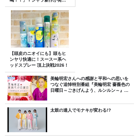
決定！
【頭皮のニオイにも】頭もヒ
ンヤリ快適に！スースー系ヘ
ッドスプレー 頂上決戦2026！
美輪明宏さんへの感謝と平和への思いを
つなぐ追悼特別番組『美輪明宏 薔薇色の
日曜日～ごきげんよう、ルンルン～』
8/9（日）16時放送
太鼓の達人でモナキが変わる!?