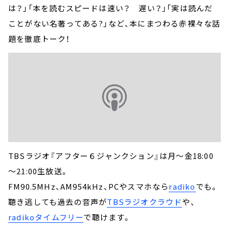
は？」「本を読むスピードは速い？ 遅い？」「実は読んだ
ことがない名著ってある?」など、本にまつわる赤裸々な話
題を徹底トーク！
TBSラジオ『アフター６ジャンクション』は月～金18:00
～21:00生放送。
FM90.5MHz、AM954kHz、PCやスマホなら
radiko
でも。
聴き逃しても過去の音声が
TBSラジオクラウド
や、
radikoタイムフリー
で聴けます。