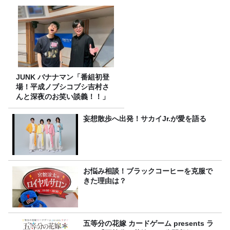
JUNK バナナマン「番組初登
場！平成ノブシコブシ吉村さ
んと深夜のお笑い談義！！」
妄想散歩へ出発！サカイJr.が愛を語る
お悩み相談！ブラックコーヒーを克服で
きた理由は？
五等分の花嫁 カードゲーム presents ラ