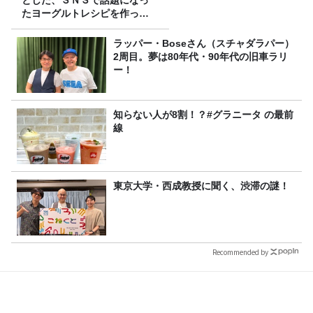
とした、ＳＮＳで話題になっ
たヨーグルトレシピを作って
みた！
ラッパー・Boseさん（スチャダラパー）
2周目。夢は80年代・90年代の旧車ラリ
ー！
知らない人が8割！？#グラニータ の最前
線
東京大学・西成教授に聞く、渋滞の謎！
Recommended by