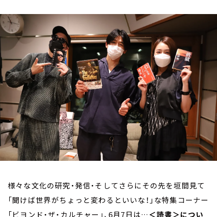
お知らせ
イベント・グッズ
YouTube
会社情報
様々な文化の研究・発信・そしてさらにその先を垣間見て
「聞けば世界がちょっと変わるといいな！」な特集コーナー
「ビヨンド・ザ・カルチャー」、6月7日は…
＜読書＞につい