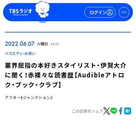
ログイン
マイページ
2022.06.07
火曜日
14:34
新規会員登録
ログイン
バラエティ・お笑い
業界屈指の本好きスタイリスト・伊賀大介
に聞く！赤裸々な読書歴【Audibleアトロ
ク・ブック・クラブ】
アフター6ジャンクション2
今日の番組表
この記事をシェア
週間番組表
トピックス
TBS Podcast