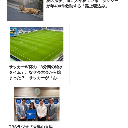
夏の深夜、道に人が寝ている タクシー
が年400件救助する「路上寝込み」
サッカーW杯の「3分間の給水
タイム」、なぜ今大会から始
まった？ サッカーが「お
金」に変わる仕組み
TBSラジオ『大島由香里