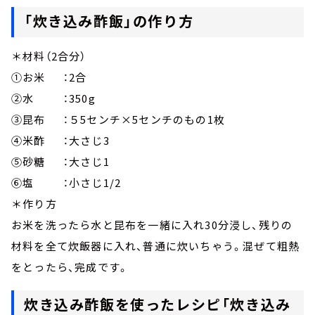
「炊き込み酢飯」の作り方
＊材料（2合分）
①お米 ：2合
②水 ：350g
③昆布 ：５5センチ×5センチのもの1枚
④米酢 ：大さじ3
⑤砂糖 ：大さじ1
⑥塩 ：小さじ1/2
＊作り方
お米を洗ったら水と昆布を一緒に入れ30分浸し、残りの
材料を全て炊飯器に入れ、普通に炊いちゃう。混ぜて粗熱
をとったら、完成です。
炊き込み酢飯を使ったレシピ「炊き込み