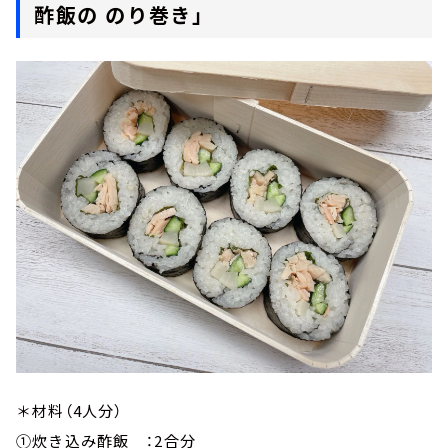
酢飯の のり巻き」
＊材料（4人分）
①炊き込み酢飯 ：2合分