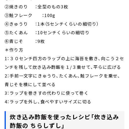
②焼きのり ：全型のもの3枚
③鮭フレーク ：100g
④きゅうり ：1本（5センチくらいの細切り）
⑤たくあん ：10センチくらいの細切り
⑥青じそ ：9枚
＊作り方
1：３０センチ四方のラップの上に海苔を敷き、向こう２セ
ンチを残して炊き込み酢飯を１/３乗せて、平らに広げる
2：手前一文字にきゅうり、たくあん、鮭フレークを乗せ、
青じそを横にして並べる
3：ラップを巻きすの代わりに使って巻く
4：ラップを外し、食べやすいサイズに切る
炊き込み酢飯を使ったレシピ「炊き込み
酢飯の ちらしずし」