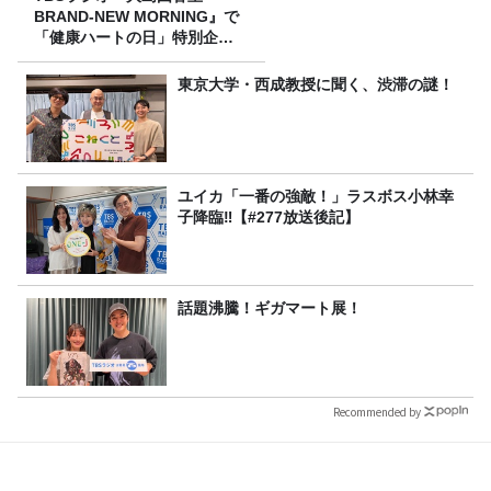
BRAND-NEW MORNING』で
「健康ハートの日」特別企画
を8/10（月）に放送
東京大学・西成教授に聞く、渋滞の謎！
ユイカ「一番の強敵！」ラスボス小林幸
子降臨‼【#277放送後記】
話題沸騰！ギガマート展！
Recommended by