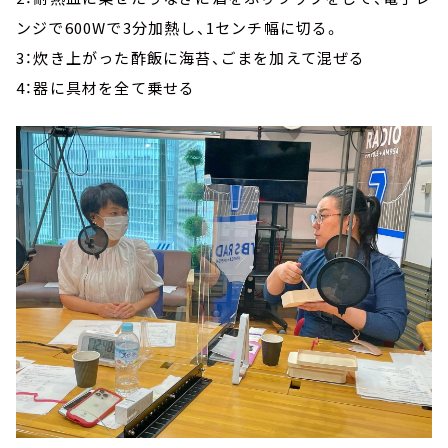
ンジで600Wで3分加熱し、1センチ幅に切る。
3：炊き上がった酢飯に海苔、ごまを加えて混ぜる
4：器に具材を全て乗せる