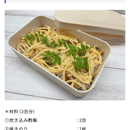
＊材料（2合分）
①炊き込み酢飯 ：2合
②焼きのり ：1枚