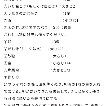
③いり金ごま（もしくは白ごま） ：大さじ2
④うなぎのかば焼き ：1尾
⑤酒 ：小さじ1
⑥木の芽、塩ゆでアスパラ など ：適量
これとは別に卵液も作ってください。
①卵 ：3個
②だし汁（もしくは水） ：大さじ3
③砂糖 ：大さじ1
④塩 ：小さじ1/4
⑤片栗粉 ：大さじ1/2
＊作り方
1：フライパンを熱し油を薄くぬり、卵液の1/3の量を入れ
て広げる。卵が乾いてきたら裏返して、さっと焼く。残り
も同様に焼いたら細切りにする
2：耐熱皿に乗せたうなぎに酒をふりラップをして、電子レ