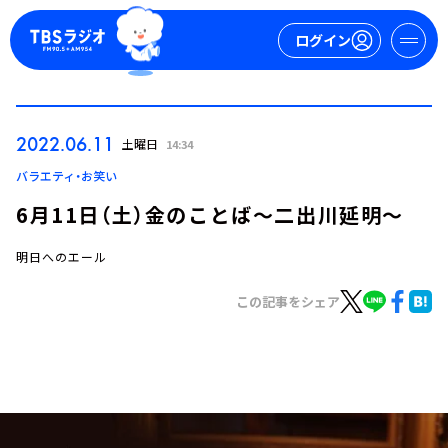
ログイン
マイページ
2022.06.11
土曜日
14:34
新規会員登録
ログイン
バラエティ・お笑い
6月11日（土）金のことば～二出川延明～
明日へのエール
この記事をシェア
今日の番組表
週間番組表
トピックス
TBS Podcast