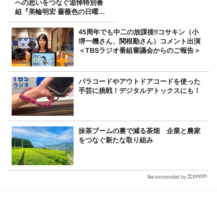
への思いをつなぐ追悼特別番
組『美輪明宏 薔薇色の日曜日
～ごきげんよう、ルンルン
～』8/9（日）16時放送
45周年でも中二の放課後‼コサキン（小
堺一機さん、関根勤さん）コメント出演
＜TBSラジオ番組審議会からのご報告＞
パラコードやアウトドアコードを使った
手芸に挑戦！デジタルデトックスにも！
抹茶ブームの裏で減る茶畑 企業と農家
をつなぐ新たな取り組み
Recommended by