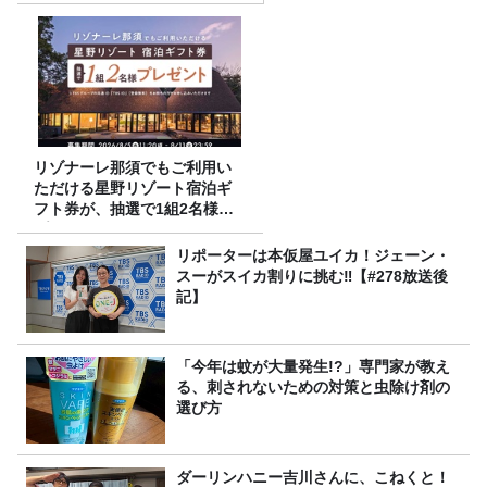
ば」』とは？【十割そば10種
食べ比べ】
リゾナーレ那須でもご利用い
ただける星野リゾート宿泊ギ
フト券が、抽選で1組2名様に
プレゼント！
リポーターは本仮屋ユイカ！ジェーン・
スーがスイカ割りに挑む‼【#278放送後
記】
「今年は蚊が大量発生!?」専門家が教え
る、刺されないための対策と虫除け剤の
選び方
ダーリンハニー吉川さんに、こねくと！