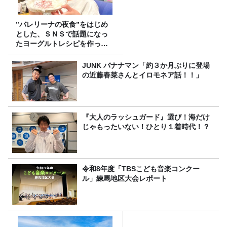
”バレリーナの夜食”をはじめ
とした、ＳＮＳで話題になっ
たヨーグルトレシピを作って
みた！
JUNK バナナマン「約３か月ぶりに登場
の近藤春菜さんとイロモネア話！！」
『大人のラッシュガード』選び！海だけ
じゃもったいない！ひとり１着時代！？
令和8年度「TBSこども音楽コンクー
ル」練馬地区大会レポート