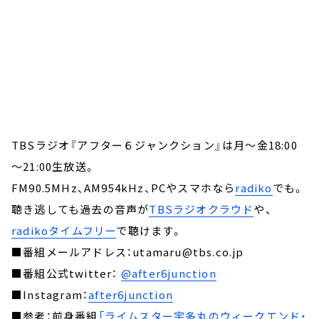
TBSラジオ『アフター６ジャンクション』は月～金18:00
～21:00生放送。
FM90.5MHz、AM954kHz、PCやスマホなら
radiko
でも。
聴き逃しても過去の音声が
TBSラジオクラウド
や、
radikoタイムフリー
で聴けます。
■番組メールアドレス：utamaru@tbs.co.jp
■番組公式twitter：
@after6junction
■Instagram：
after6junction
■参考：前身番組
「ライムスター宇多丸のウィークエンド・