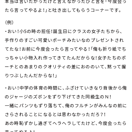
本当は言いたかったけど言えなかったひと言を「今度会っ
たら言ってやるよ！」と吐き出してもらうコーナーです。
（例）
・おい！小5の時の担任！誕生日にクラスの女子たちから、
手作りのすごい可愛いポーチみたいなのプレゼントされ
てたな！お前に今度会ったら言ってやる！「俺も折り紙でち
っちゃい小物入れ作ってきてたんだからな！女子たちのポ
ーチとのあまりのクオリティの差におののいて、黙って握
りつぶしたんだからな！」
・おい！中学の体育の時間に、ふざけていきなり背後から俺
のジャージのズボンをずり下げてきた同級生のＮ！
一緒にパンツもずり落ちて、俺のフルチンがみんなの前に
さらされることになるとは思わなかっただろ？！
あの時恥ずかし過ぎてヘラヘラしてたけど、今度会ったら
言ってやるよ！