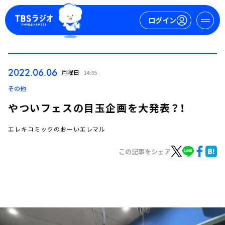
ログイン
マイページ
2022.06.06
月曜日
14:35
新規会員登録
ログイン
その他
やついフェスの目玉企画を大発表？！
エレキコミックのおーいエレマル
この記事をシェア
今日の番組表
週間番組表
トピックス
TBS Podcast