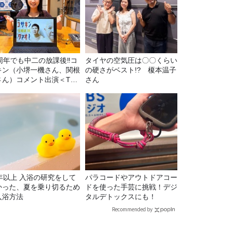
5周年でも中二の放課後‼コ
タイヤの空気圧は〇〇くらい
キン（小堺一機さん、関根
の硬さがベスト!? 榎本温子
さん）コメント出演＜TBS
さん
ジオ番組審議会からのご報
＞
5年以上 入浴の研究をして
パラコードやアウトドアコー
かった、夏を乗り切るため
ドを使った手芸に挑戦！デジ
入浴方法
タルデトックスにも！
Recommended by