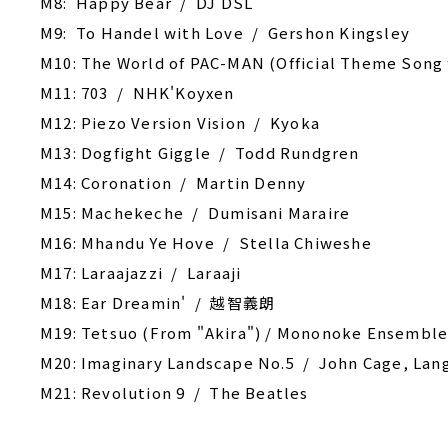
M8: Happy Bear / DJ DSL
M9: To Handel with Love / Gershon Kingsley
M10: The World of PAC-MAN (Official Theme Song
M11: 703 / NHK'Koyxen
M12: Piezo Version Vision / Kyoka
M13: Dogfight Giggle / Todd Rundgren
M14: Coronation / Martin Denny
M15: Machekeche / Dumisani Maraire
M16: Mhandu Ye Hove / Stella Chiweshe
M17: Laraajazzi / Laraaji
M18: Ear Dreamin' / 越智義朗
M19: Tetsuo (From "Akira") / Mononoke Ensembl
M20: Imaginary Landscape No.5 / John Cage, La
M21: Revolution 9 / The Beatles