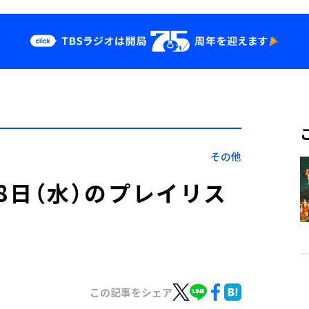
クス
イベント・グッ
ズ
st
YouTube
せ
会社情報
その他
」6月8日（水）のプレイリス
この記事をシェア