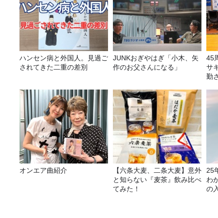
ハンセン病と外国人。見過ご
JUNKおぎやはぎ「小木、矢
4
されてきた二重の差別
作のお父さんになる」
サ
勤
ラ
告
オンエア曲紹介
【六条大麦、二条大麦】意外
2
と知らない『麦茶』飲み比べ
わ
てみた！
の