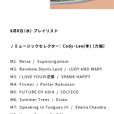
6月8日（水） プレイリスト
♪ミュージックセレクター： Cody・Lee(李) ［力毅］
M1: Relax / Superorganism
M2: Rainbow Devils Land / JUDY AND MARY
M3: I LOVE YOUの逆襲 / SPANK HAPPY
M4: Flicker / Porter Robinson
M5: FUTURE OF ASIA / COLTECO
M6: Summer Trees / Diveo
M7: Speaking In Tongues III / Sheila Chandra