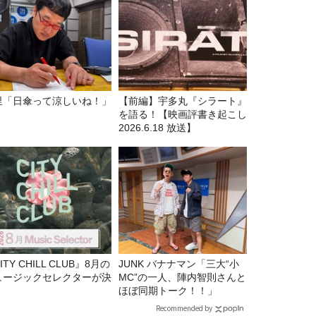
里「日傘って涼しいね！」
【前編】宇多丸『シラート』
を語る！【映画評書き起こし
2026.6.18 放送】
ITY CHILL CLUB』8月の
JUNK バナナマン「三大“小
ュージックセレクターが決
MC”の一人、陣内智則さんと
！
ほぼ同期トーク！！」
Recommended by