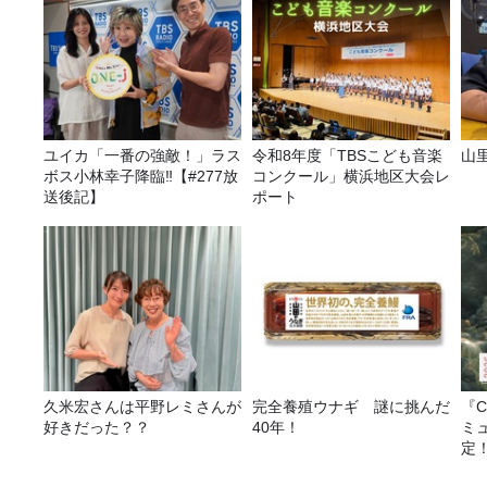
ユイカ「一番の強敵！」ラス
令和8年度「TBSこども音楽
山
ボス小林幸子降臨‼【#277放
コンクール」横浜地区大会レ
送後記】
ポート
久米宏さんは平野レミさんが
完全養殖ウナギ 謎に挑んだ
『C
好きだった？？
40年！
ミ
定