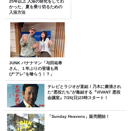
25年以上 入浴の研究をしてわ
かった、夏を乗り切るための
入浴方法
JUNK バナナマン「与田祐希
さん、１年ぶりの登場も再
び“アレ”を喰らう！？」
テレビとラジオが直結！乃木に粛清され
た“悪役たち”が集結する『VIVANT 悪役
会議室』7/26(日)23時スタート！
「Sunday Heavens」販売開始！