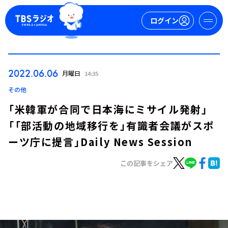
ログイン
マイページ
2022.06.06
月曜日
14:35
新規会員登録
ログイン
その他
「米韓軍が合同で日本海にミサイル発射」
「「部活動の地域移行を」有識者会議がスポ
ーツ庁に提言」Daily News Session
この記事をシェア
今日の番組表
週間番組表
トピックス
TBS Podcast