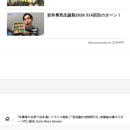
岩井勇気生誕祭2026 514回目のターン！
Recommended by
「米韓軍が合同で日本海にミサイル発射」「「部活動の地域移行を」有識者会議がスポ
ーツ庁に提言」Daily News Session