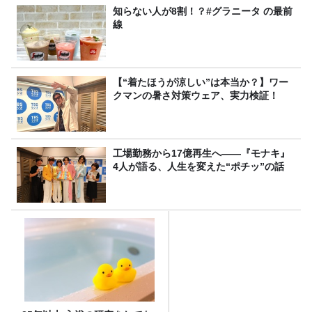
知らない人が8割！？#グラニータ の最前
線
【“着たほうが涼しい”は本当か？】ワー
クマンの暑さ対策ウェア、実力検証！
工場勤務から17億再生へ——『モナキ』
4人が語る、人生を変えた“ポチッ”の話