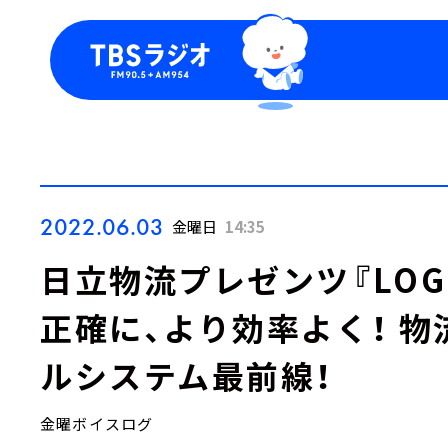
今日の番組表
トピッ
週間番組表
TBS
Podca
お知ら
2022.06.03
金曜日
14:35
日立物流プレゼンツ『LOGIS
正確に、より効率よく！ 
ルシステム最前線！
金曜ボイスログ