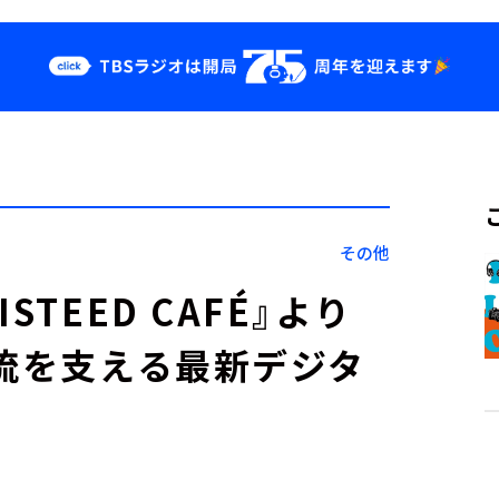
クス
イベント・グッ
ズ
st
YouTube
せ
会社情報
その他
TEED CAFÉ』より
物流を支える最新デジタ