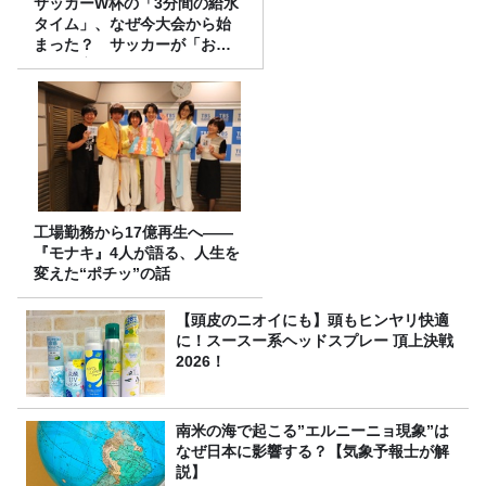
サッカーW杯の「3分間の給水
タイム」、なぜ今大会から始
まった？ サッカーが「お
金」に変わる仕組み
工場勤務から17億再生へ——
『モナキ』4人が語る、人生を
変えた“ポチッ”の話
【頭皮のニオイにも】頭もヒンヤリ快適
に！スースー系ヘッドスプレー 頂上決戦
2026！
南米の海で起こる”エルニーニョ現象”は
なぜ日本に影響する？【気象予報士が解
説】