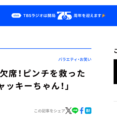
クス
イベント・グッ
ズ
st
YouTube
せ
会社情報
バラエティ・お笑い
が欠席！ピンチを救った
ャッキーちゃん！」
この記事をシェア