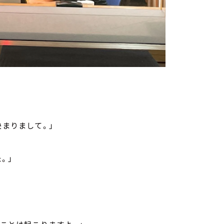
決まりまして。」
。」