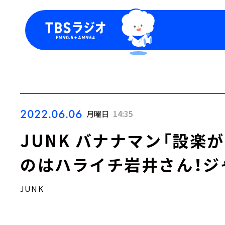
今日の番組表
トピッ
週間番組表
TBS
Podca
お知ら
2022.06.06
月曜日
14:35
JUNK バナナマン「設楽
のはハライチ岩井さん！ジ
JUNK