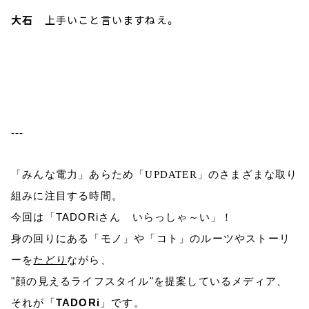
大石
上手いこと言いますねえ。
---
「みんな電力」あらため「
UPDATER
」のさまざまな取り
組みに注目する時間。
今回は「
TADORi
さん いらっしゃ～い」！
身の回りにある「モノ」や「コト」のルーツやストーリ
ーを
たどり
ながら、
"
顔の見えるライフスタイル
"
を提案しているメディア、
それが「
TADORi
」です。