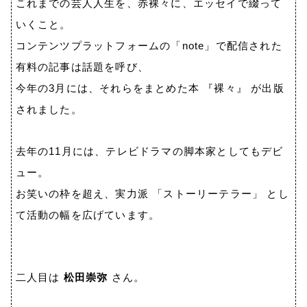
これまでの芸人人生を、赤裸々に、エッセイで綴って
いくこと。
コンテンツプラットフォームの「
note
」で配信された
有料の記事は話題を呼び、
今年の
3
月には、それらをまとめた本 『裸々』 が出版
されました。
去年の
11
月には、テレビドラマの脚本家としてもデビ
ュー。
お笑いの枠を超え、実力派 「ストーリーテラー」 とし
て活動の幅を広げています。
二人目は
松田崇弥
さん。