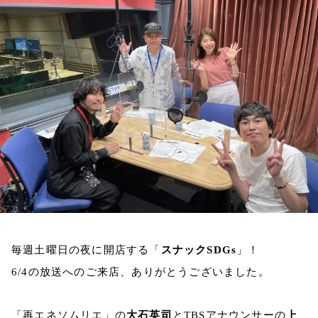
お知らせ
イベント・グッズ
YouTube
会社情報
毎週土曜日の夜に開店する「
スナック
SDGs
」！
6/4
の放送へのご来店、ありがとうございました。
「再エネソムリエ」の
大石英司
と
TBS
アナウンサーの
上