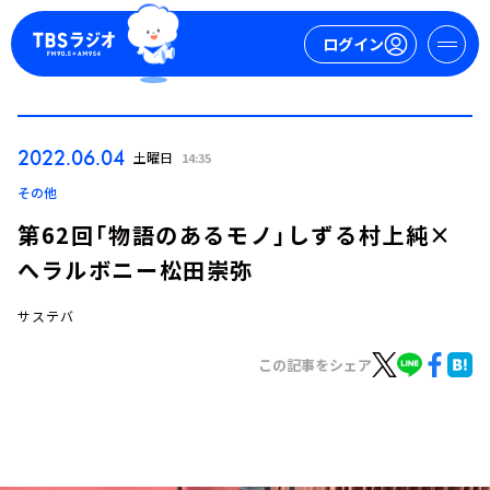
ログイン
マイページ
2022.06.04
土曜日
14:35
新規会員登録
ログイン
その他
第62回「物語のあるモノ」しずる村上純×
へラルボニー松田崇弥
サステバ
この記事をシェア
今日の番組表
週間番組表
トピックス
TBS Podcast