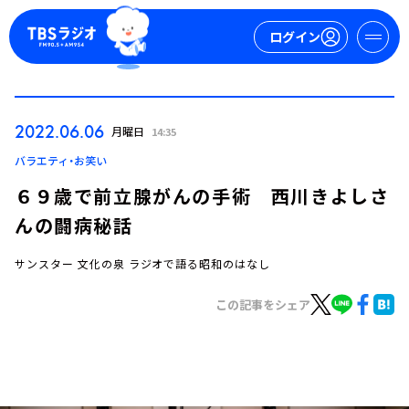
ログイン
マイページ
2022.06.06
月曜日
14:35
新規会員登録
ログイン
バラエティ・お笑い
６９歳で前立腺がんの手術 西川きよしさ
んの闘病秘話
サンスター 文化の泉 ラジオで語る昭和のはなし
この記事をシェア
今日の番組表
週間番組表
トピックス
TBS Podcast