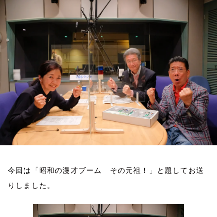
お知らせ
イベント・グッズ
YouTube
会社情報
今回は「
昭和の漫才ブーム その元祖！
」
と題してお送
りしました。