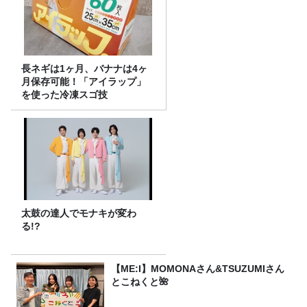
長ネギは1ヶ月、バナナは4ヶ
月保存可能！「アイラップ」
を使った冷凍スゴ技
太鼓の達人でモナキが変わ
る!?
【ME:I】MOMONAさん&TSUZUMIさん
とこねくと🌺