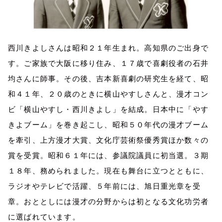
西川きよしさんは昭和２１年生まれ。高知県のご出身で
す。ご家族で大阪に移り住み、１７歳で喜劇役者の石井
均さんに師事。その後、吉本新喜劇の研究生を経て、昭
和４１年、２０歳のときに横山やすしさんと、漫才コン
ビ「横山やすし・西川きよし」を結成。日本中に「やす
きよブーム」を巻き起こし、昭和５０年代の漫才ブーム
を牽引、上方漫才大賞、文化庁芸術祭優秀賞ほか数々の
賞を受賞。昭和６１年には、参議院議員に初当選。３期
１８年、務められました。現在も舞台に立つとともに、
ラジオやテレビで活躍、５年前には、旭日重光章を受
章。おととしには漫才の分野からは初となる文化功労者
に選ばれています。