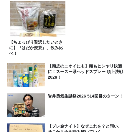
【ちょっぴり贅沢したいとき
に】『はだか麦茶』、飲み比
べ！
【頭皮のニオイにも】頭もヒンヤリ快適
に！スースー系ヘッドスプレー 頂上決戦
2026！
岩井勇気生誕祭2026 514回目のターン！
【プレ金ナイト】なぜこれを？と問い、
そこから今を読み解いていく。