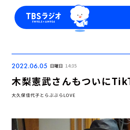
今日の番組表
トピッ
週間番組表
TBS
Podca
お知ら
2022.06.05
日曜日
14:35
木梨憲武さんもついにTik
大久保佳代子とらぶぶらLOVE