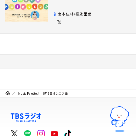
宮本佳林/松永里愛
Music Palette♪ 6月5日オンエア曲