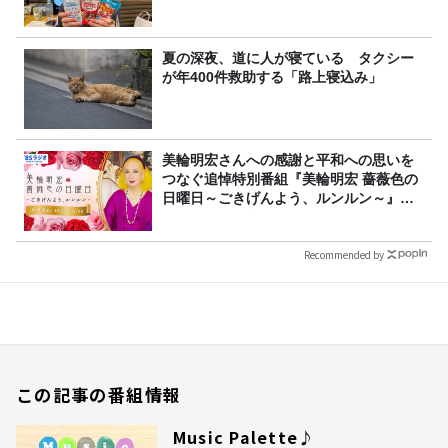
夏の深夜、道に人が寝ている タクシー
が年400件救助する「路上寝込み」
美輪明宏さんへの感謝と平和への思いを
つなぐ追悼特別番組『美輪明宏 薔薇色の
日曜日～ごきげんよう、ルンルン～』
8/9（日）16時放送
Recommended by
この記事の番組情報
Music Palette♪