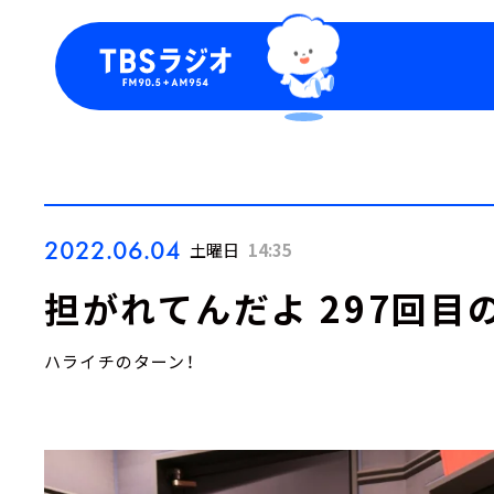
今日の番組表
トピッ
週間番組表
TBS
Podca
お知ら
2022.06.04
土曜日
14:35
担がれてんだよ 297回目
ハライチのターン！