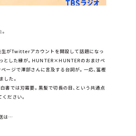
た。
先生がTwitterアカウントを開設して話題になっ
っとした縁が。HUNTER×HUNTERのおまけペ
けページで澤部さんに言及する台詞が。一応、冨樫
ました。
☆白書では刃霧要。黒髪で切長の目、という共通点
てください。
送は…