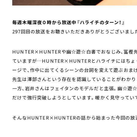
毎週木曜深夜０時から放送中『ハライチのターン！』
297回目の放送をお聴きいただきありがとうございまし
HUNTER×HUNTERや幽☆遊☆白書でおなじみ、冨樫
ていますが…HUNTER×HUNTERとハライチにはちょ
ージで、作中に出てくるシーンの台詞を変えて遊ぶおま
先生は澤部さんという存在を認識していることがわかり
一方、岩井さんはフェイタンのモデルだと主張。幽☆遊
だけで強行突破しようとしています。暖かく見守ってい
そんなHUNTER×HUNTERの話から始まった今回の放