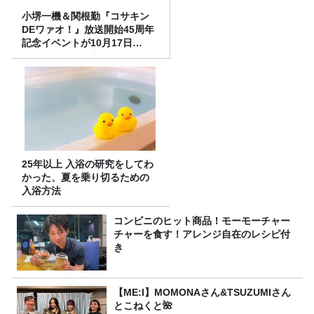
小堺一機＆関根勤『コサキン
DEワァオ！』放送開始45周年
記念イベントが10月17日
（土）に開催決定！本日より
FC先行受付スタート！
25年以上 入浴の研究をしてわ
かった、夏を乗り切るための
入浴方法
コンビニのヒット商品！モーモーチャー
チャーを食す！アレンジ自在のレシピ付
き
【ME:I】MOMONAさん&TSUZUMIさん
とこねくと🌺