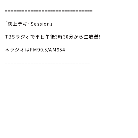
===============================
「荻上チキ・Session」
TBSラジオで平日午後3時30分から生放送！
＊ラジオはFM90.5/AM954
==============================