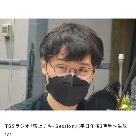
お知らせ
イベント・グッズ
YouTube
会社情報
TBSラジオ『荻上チキ・Session』（平日午後3時半～生放
送）