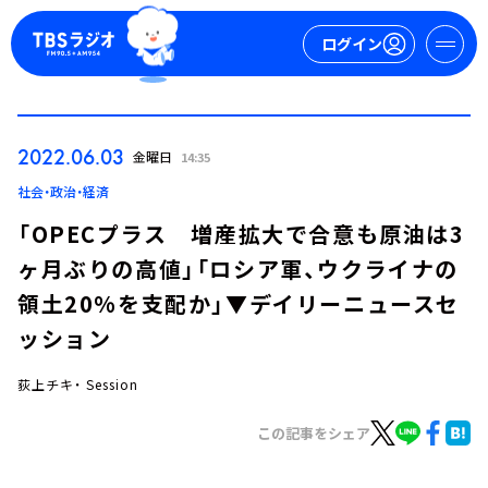
ログイン
マイページ
2022.06.03
金曜日
14:35
新規会員登録
ログイン
社会・政治・経済
「OPECプラス 増産拡大で合意も原油は3
ヶ月ぶりの高値」「ロシア軍、ウクライナの
領土20%を支配か」▼デイリーニュースセ
ッション
荻上チキ・ Session
今日の番組表
週間番組表
この記事をシェア
トピックス
TBS Podcast