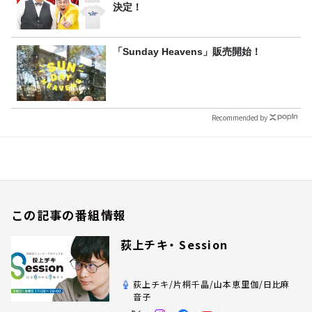
決定！
「Sunday Heavens」販売開始！
Recommended by
この記事の番組情報
荻上チキ・ Session
荻上チキ/片桐千晶/山本恵里伽/日比麻
音子