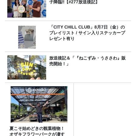
子降臨‼【#277放送後記】
「CITY CHILL CLUB」8月7日（金）の
プレイリスト / サイン入りステッカープ
レゼント有り
放送後記＆「『ねこずみ・うささわ』販
売開始！」
夏こそ始めどきの観葉植物！
オザキフラワーパークが凄す