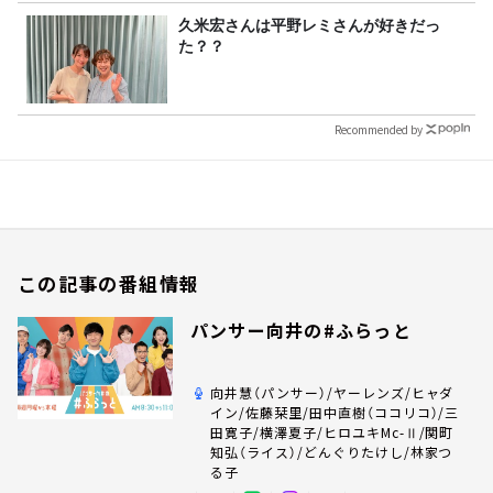
久米宏さんは平野レミさんが好きだっ
た？？
Recommended by
この記事の番組情報
パンサー向井の#ふらっと
向井慧（パンサー）/ヤーレンズ/ヒャダ
イン/佐藤栞里/田中直樹（ココリコ）/三
田寛子/横澤夏子/ヒロユキMc-Ⅱ/関町
知弘（ライス）/どんぐりたけし/林家つ
る子