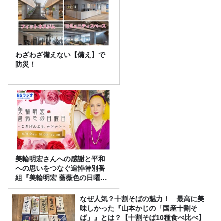
わざわざ備えない【備え】で
防災！
美輪明宏さんへの感謝と平和
への思いをつなぐ追悼特別番
組『美輪明宏 薔薇色の日曜日
～ごきげんよう、ルンルン
～』8/9（日）16時放送
なぜ人気？十割そばの魅力！ 最高に美
味しかった『山本かじの「国産十割そ
ば」』とは？【十割そば10種食べ比べ】