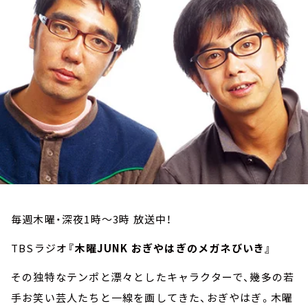
お知らせ
イベント・グッズ
YouTube
会社情報
毎週木曜・深夜1時～3時 放送中！
TBSラジオ
『木曜JUNK おぎやはぎのメガネびいき』
その独特なテンポと漂々としたキャラクターで、幾多の若
手お笑い芸人たちと一線を画してきた、おぎやはぎ。木曜