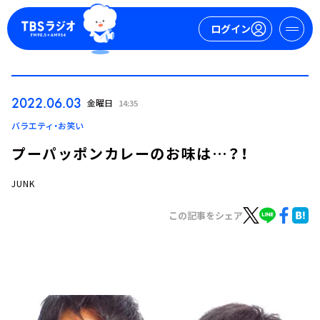
ログイン
マイページ
2022.06.03
金曜日
14:35
新規会員登録
ログイン
バラエティ・お笑い
プーパッポンカレーのお味は…？！
JUNK
この記事をシェア
今日の番組表
週間番組表
トピックス
TBS Podcast