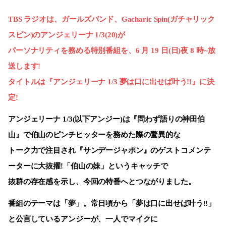
TBS
ラジオは、ガールズバンド、
Gacharic Spin(
ガチャリック
スピン
)
のアンジェリーナ
1/3(20)
が
パーソナリティを務める特別番組を、
6
月
19
日
(
日
)
夜
8
時
~
放
送します
!
タイトルは『アンジェリーナ
1/3
夢は口に出せば叶う
!!
』に決
定
!
アンジェリーナ
1/3(
以下アンジー
)
は『問わず語りの神田伯
山』で伯山のピンチヒッターを務めた際の驚異的な
トーク力で注目され『サンデージャポン』のゲストコメンテ
ーターに大抜擢
!
「伯山の妹」というキャッチで
抜群の存在感を示し、今回の特番へとつながりました。
番組のテーマは「夢」。常日頃から「夢は口に出せば叶う
!!
」
と公言しているアンジーが、一人でマイクに