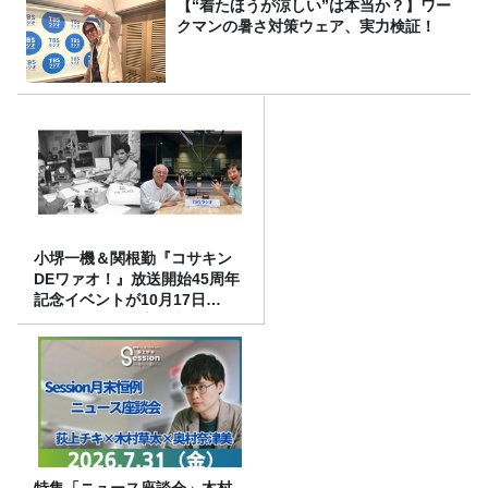
【“着たほうが涼しい”は本当か？】ワー
クマンの暑さ対策ウェア、実力検証！
小堺一機＆関根勤『コサキン
DEワァオ！』放送開始45周年
記念イベントが10月17日
（土）に開催決定！本日より
FC先行受付スタート！
特集「ニュース座談会」木村