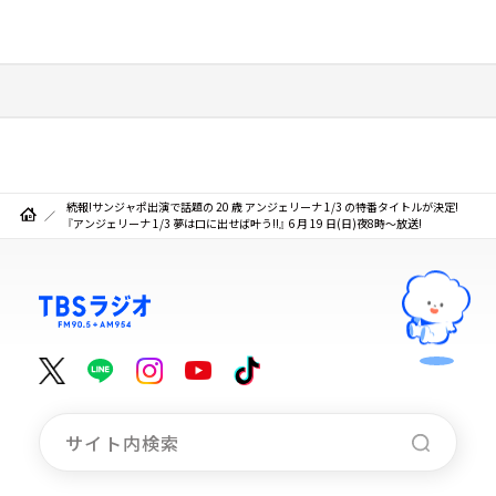
続報!サンジャポ出演で話題の 20 歳 アンジェリーナ 1/3 の特番タイトルが決定!
『アンジェリーナ 1/3 夢は口に出せば叶う!!』 6 月 19 日(日)夜8時～放送!