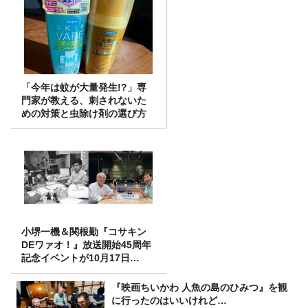
「今年は蚊が大量発生!?」専
門家が教える、刺されないた
めの対策と虫除け剤の選び方
小堺一機＆関根勤『コサキン
DEワァオ！』放送開始45周年
記念イベントが10月17日
（土）に開催決定！本日より
FC先行受付スタート！
『映画ちいかわ 人魚の島のひみつ』を観
に行ったのはいいけれど…