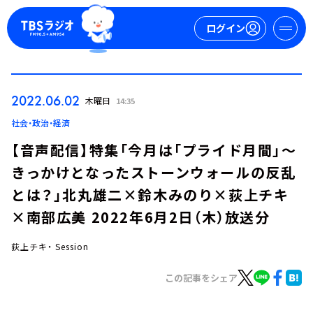
ログイン
マイページ
2022.06.02
木曜日
14:35
新規会員登録
ログイン
社会・政治・経済
【音声配信】特集「今月は「プライド月間」～
きっかけとなったストーンウォールの反乱
とは？」北丸雄二×鈴木みのり×荻上チキ
×南部広美 2022年6月2日（木）放送分
荻上チキ・ Session
今日の番組表
週間番組表
この記事をシェア
トピックス
TBS Podcast