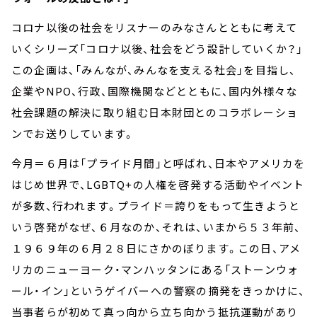
コロナ以後の社会をリスナーのみなさんとともに考えて
いくシリーズ「コロナ以後、社会をどう設計していくか？」
この企画は、「みんなが、みんなを支える社会」を目指し、
企業やNPO、行政、国際機関などとともに、国内外様々な
社会課題の解決に取り組む日本財団とのコラボレーショ
ンでお送りしています。
今月＝６月は「プライド月間」と呼ばれ、日本やアメリカを
はじめ世界で、LGBTQ+の人権を啓発する活動やイベント
が多数、行われます。プライド＝誇りをもって生きようと
いう啓発がなぜ、６月なのか、それは、いまから５３年前、
１９６９年の６月２８日にさかのぼります。この日、アメ
リカのニューヨーク・マンハッタンにある「ストーンウォ
ール・イン」というゲイバーへの警察の摘発をきっかけに、
当事者らが初めて真っ向から立ち向かう抵抗運動があり