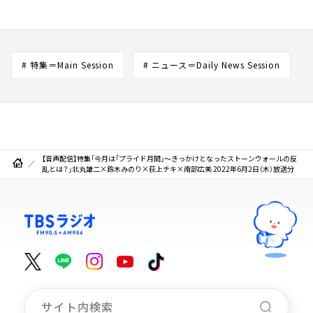
# 特集＝Main Session
# ニュース＝Daily News Session
【音声配信】特集「今月は「プライド月間」～きっかけとなったストーンウォールの反
乱とは？」北丸雄二×鈴木みのり×荻上チキ×南部広美 2022年6月2日（木）放送分