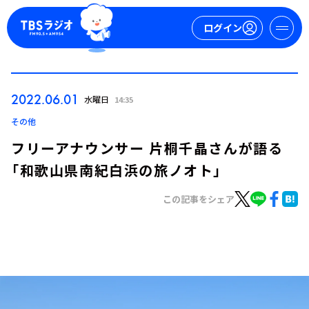
ログイン
マイページ
2022.06.01
水曜日
14:35
新規会員登録
ログイン
その他
フリーアナウンサー 片桐千晶さんが語る
「和歌山県南紀白浜の旅ノオト」
この記事をシェア
今日の番組表
週間番組表
トピックス
TBS Podcast